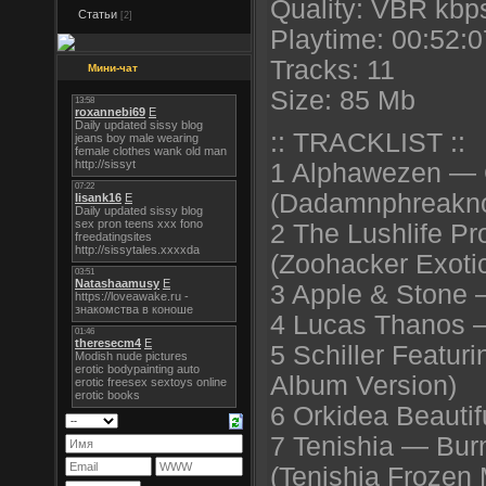
Quality: VBR kbp
Статьи
[2]
Playtime: 00:52:0
Tracks: 11
Мини-чат
Size: 85 Mb
:: TRACKLIST ::
1 Alphawezen —
(Dadamnphreakno
2 The Lushlife Pr
(Zoohacker Exot
3 Apple & Stone — 
4 Lucas Thanos 
5 Schiller Featur
Album Version)
6 Orkidea Beauti
7 Tenishia — Bur
(Tenishia Frozen 