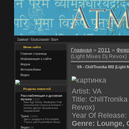
Главная
|
Регистрация
|
Вход
Меню сайта
Главная
»
2011
»
Фев
Главная страница
(Light Mixes Dj Revox)
Информация о сайте
Форум
VA - ChillTronika 002 (Light 
Фотоальбомы
Видео
Разделы новостей
Artist: VA
Расслабляющая и духовная
Title: ChillTronik
музыка
[1261]
New Age Ethnic Meditation Folk
Revox)
Instrumental Classical Ambient +
релизы других музыкальных
направлений
Year Of Release:
Транс
[1669]
Здесь раздается Psychedelic
Genre: Lounge, C
Trance and PsyAmbient Music.
Видео
[8]