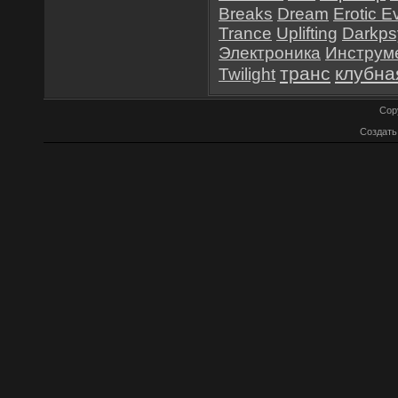
Breaks
Dream
Erotic E
Trance
Uplifting
Darkps
Электроника
Инструм
транс
клубна
Twilight
Cop
Создат