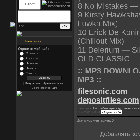
8 No Mistakes — 
9 Kirsty Hawksha
Luwka Mix)
100
10 Erick De Koni
(Chillout Mix)
Наш опрос
11 Delerium — Sil
Оцените мой сайт
Отлично
OLD CLASSIC
Хорошо
Неплохо
Плохо
:: MP3 DOWNLO
Ужасно
MP3 ::
[
·
]
Результаты
Архив опросов
Всего ответов:
110
filesonic.com
depositfiles.com
Категория:
Расслабляющая и духовная музык
| Рейтинг: 0.0/0 |
Всего комментариев:
0
Добавлять ко