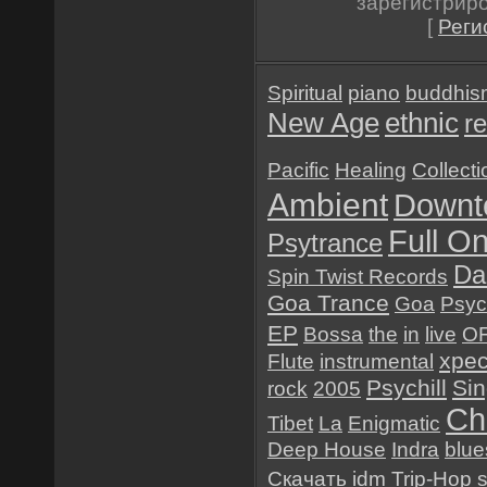
зарегистрир
[
Реги
Spiritual
piano
buddhis
New Age
ethnic
re
Pacific
Healing
Collecti
Ambient
Downt
Full O
Psytrance
Da
Spin Twist Records
Goa Trance
Goa
Psyc
EP
Bossa
the
in
live
O
хре
Flute
instrumental
Psychill
Sin
rock
2005
Chi
Tibet
La
Enigmatic
Deep House
Indra
blue
Скачать
idm
Trip-Hop