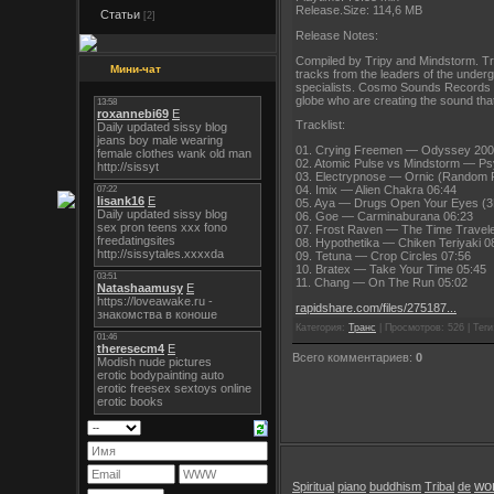
Release.Size: 114,6 MB
Статьи
[2]
Release Notes:
Compiled by Tripy and Mindstorm. Tri
Мини-чат
tracks from the leaders of the under
specialists. Cosmo Sounds Records is
globe who are creating the sound that
Tracklist:
01. Crying Freemen — Odyssey 200
02. Atomic Pulse vs Mindstorm — Ps
03. Electrypnose — Ornic (Random 
04. Imix — Alien Chakra 06:44
05. Aya — Drugs Open Your Eyes (3
06. Goe — Carminaburana 06:23
07. Frost Raven — The Time Travele
08. Hypothetika — Chiken Teriyaki 0
09. Tetuna — Crop Circles 07:56
10. Bratex — Take Your Time 05:45
11. Chang — On The Run 05:02
rapidshare.com/files/275187...
Категория:
Транс
| Просмотров: 526 | Теги:
Всего комментариев:
0
wor
Spiritual
piano
buddhism
Tribal
de