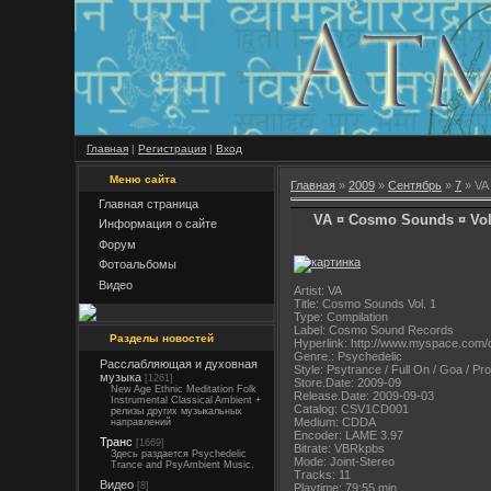
Главная
|
Регистрация
|
Вход
Меню сайта
Главная
»
2009
»
Сентябрь
»
7
» VA 
Главная страница
VA ¤ Cosmo Sounds ¤ Vol.
Информация о сайте
Форум
Фотоальбомы
Видео
Artist: VA
Title: Cosmo Sounds Vol. 1
Type: Compilation
Label: Cosmo Sound Records
Разделы новостей
Hyperlink: http://www.myspace.co
Genre.: Psychedelic
Расслабляющая и духовная
Style: Psytrance / Full On / Goa / Pro
музыка
[1261]
Store.Date: 2009-09
New Age Ethnic Meditation Folk
Release.Date: 2009-09-03
Instrumental Classical Ambient +
Catalog: CSV1CD001
релизы других музыкальных
Medium: CDDA
направлений
Encoder: LAME 3.97
Транс
[1669]
Bitrate: VBRkpbs
Здесь раздается Psychedelic
Mode: Joint-Stereo
Trance and PsyAmbient Music.
Tracks: 11
Видео
[8]
Playtime: 79:55 min