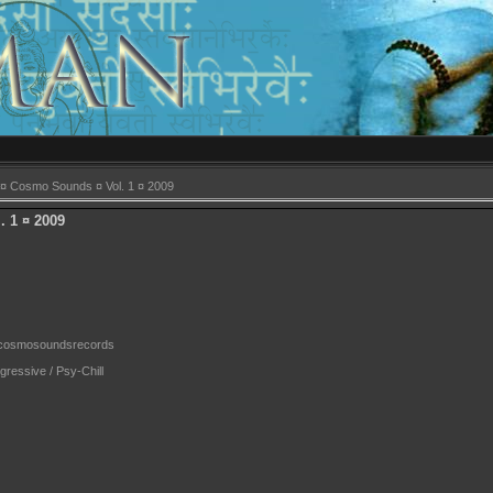
¤ Cosmo Sounds ¤ Vol. 1 ¤ 2009
 1 ¤ 2009
m/cosmosoundsrecords
gressive / Psy-Chill