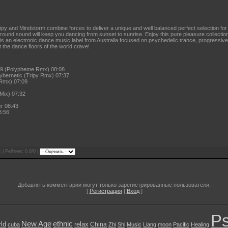
py and Mindstorm combine forces to deliver a unique and well balanced perfect selection f
ground sound will keep you dancing from sunset to sunrise. Enjoy this pure pleasure collecti
 an electronic dance music label from Australia focused on psychedelic trance, progressive 
 the dance floors of the world crave!
9 (Polypheme Rmx) 08:08
ybernetic (Tripy Rmx) 07:37
Rmx) 07:09
Mix) 07:32
r 08:43
8:56
 | Рейтинг: 0.0/0 |
Добавлять комментарии могут только зарегистрированные пользователи.
[
Регистрация
|
Вход
]
Ps
New Age
ethnic
ld
relax
China
cuba
Zhi
Shi
Music
Liang
moon
Pacific
Healing