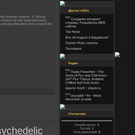
Друзья сайта
or the summer season. 11 Strong
Создание интернет
on chosen by two dedicated party
страниц. Разроботка WEB
and psychill artists from around the
сайтов.
Top News
Все об отдыхе в Бердянске!
Games Игры скачать
Эзотерика
Радио
Radio PowerNet - The
home of Psy and Chill music -
24/7 Psy-Trance, Ambient,
Chillout and Goa music.
Шанти: Клуб ~ shanti.ru
psyradio * fm - finest
electroniX on web
Статистика
Онлайн всего:
1
ychedelic
Гостей:
1
Пользователей:
0