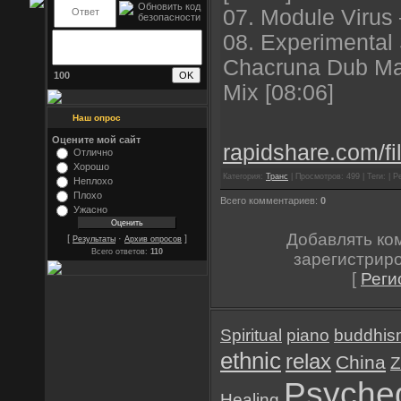
07. Module Virus —
08. Experimental
Chacruna Dub M
100
Mix [08:06]
Наш опрос
Оцените мой сайт
rapidshare.com/fi
Отлично
Хорошо
Категория:
Транс
| Просмотров: 499 | Теги: | Р
Неплохо
Плохо
Всего комментариев:
0
Ужасно
Добавлять ко
[
·
]
Результаты
Архив опросов
Всего ответов:
110
зарегистрир
[
Реги
Spiritual
piano
buddhis
ethnic
relax
China
Z
Psyched
Healing