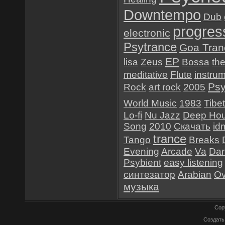
Downtempo
Dub
progres
electronic
Psytrance
Goa Tran
EP
lisa
Zeus
Bossa
th
meditative
Flute
instru
Psy
Rock
art rock
2005
World Music
1983
Tibet
Lo-fi
Nu Jazz
Deep Ho
Song
2010
Скачать
id
trance
Tango
Breaks
Evening
Arcade
Va
Dar
Psybient
easy listening
синтезатор
Arabian
O
музыка
Cop
Создат