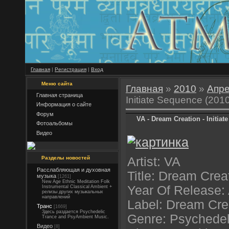
Главная
|
Регистрация
|
Вход
Меню сайта
Главная
»
2010
»
Апр
Главная страница
Initiate Sequence (201
Информация о сайте
Форум
VA - Dream Creation - Initiat
Фотоальбомы
Видео
Разделы новостей
Artist: VA
Расслабляющая и духовная
Title: Dream Crea
музыка
[1261]
New Age Ethnic Meditation Folk
Year Of Release:
Instrumental Classical Ambient +
релизы других музыкальных
направлений
Label: Dream Cre
Транс
[1669]
Здесь раздается Psychedelic
Genre: Psychedeli
Trance and PsyAmbient Music.
Видео
[8]