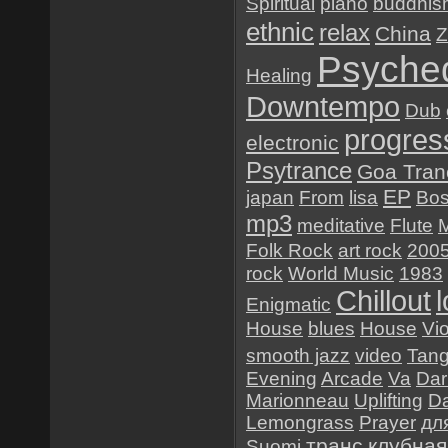
Spiritual
piano
buddhis
ethnic
relax
China
Z
Psyched
Healing
Downtempo
Dub
progres
electronic
Psytrance
Goa Tran
EP
japan
From
lisa
Bo
mp3
meditative
Flute
Folk Rock
art rock
200
rock
World Music
1983
Chillout
Enigmatic
House
blues
House
Vio
smooth jazz
video
Tan
Evening
Arcade
Va
Dar
Marionneau
Uplifting
D
Lemongrass
Prayer
дл
транс
клубная
Suomi