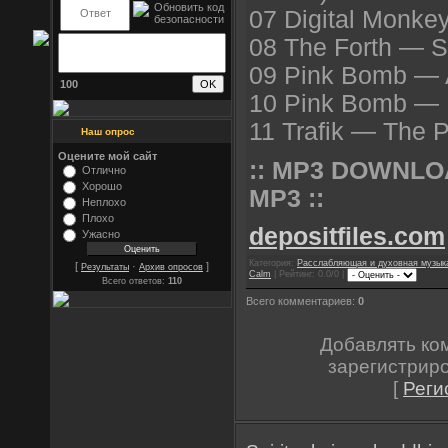
07 Digital Monke
08 The Forth — S
09 Pink Bomb — 
100
10 Pink Bomb —
11 Trafik — The 
Наш опрос
Оцените мой сайт
:: MP3 DOWNLO
Отлично
Хорошо
MP3 ::
Неплохо
Плохо
depositfiles.com
Ужасно
Категория:
Расслабляющая и духовная музык
[
·
]
Результаты
Архив опросов
Calm
| Рейтинг: 0.0/0 |
Всего ответов:
110
Всего комментариев:
0
Добавлять ко
зарегистрир
[
Реги