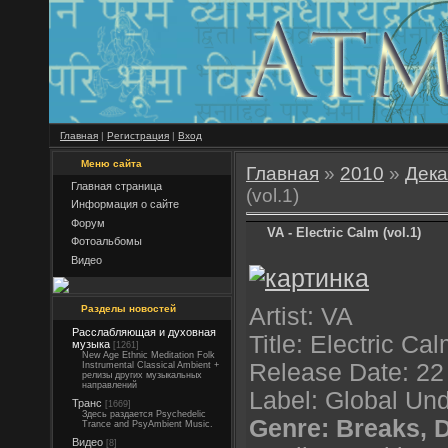
Главная
|
Регистрация
|
Вход
Меню сайта
Главная
»
2010
»
Дека
Главная страница
(vol.1)
Информация о сайте
Форум
VA - Electric Calm (vol.1)
Фотоальбомы
Видео
Разделы новостей
Artist: VA
Расслабляющая и духовная
Title: Electric Ca
музыка
[1261]
New Age Ethnic Meditation Folk
Release Date: 22 
Instrumental Classical Ambient +
релизы других музыкальных
направлений
Label: Global Un
Транс
[1669]
Здесь раздается Psychedelic
Genre: Breaks,
Trance and PsyAmbient Music.
Видео
[8]