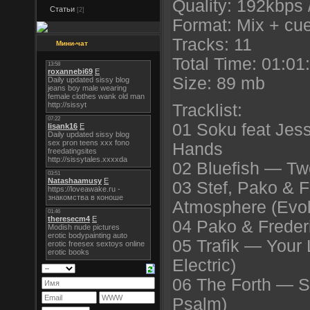
Quality: 192kbps
Статьи
[2]
Format: Mix + cu
Tracks: 11
Мини-чат
Total Time: 01:01
Size: 89 mb
Tracklist:
01 Soku feat Je
Hands
02 Bluefish — Tw
03 Stef, Pako & 
Atmosphere (Evol
04 Pako & Freder
05 Trafik — Your 
Electric)
06 The Forth — So
Psalm)