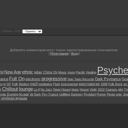
 | Рейтинг: 0.0/0 |
Добавлять комментарии могут только зарегистрированные пользователи.
[
Регистрация
|
Вход
]
Psyche
New Age
ethnic
ld
relax
China
Zhi
Music
moon
Pacific
Healing
Full On
progressive
rance
Dark Psytrance
electronic
Goa
Spin Twist Records
mp3
хрестоматия
ive
in
OF
Folk
Modern
meditative
Flute
instrumental
1999
Folk Rock
art
Chillout
lounge
t
Lo-fi
Nu Jazz
Deep House
blues
House
Violin
2010
Скачать
idm
Tr
rotic Evening
Arcade
Va
Dark
Psy-Trance
Uplifting
Darkpsy
Psybient
Prayer
Penta
олег
Эле
с
клубная музыка