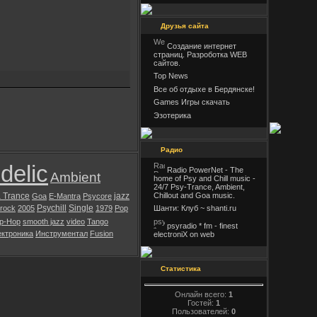
Друзья сайта
Создание интернет
страниц. Разроботка WEB
сайтов.
Top News
Все об отдыхе в Бердянске!
Games Игры скачать
Эзотерика
Радио
delic
Radio PowerNet - The
Ambient
home of Psy and Chill music -
24/7 Psy-Trance, Ambient,
 Trance
jazz
Chillout and Goa music.
Goa
E-Mantra
Psycore
Psychill
Single
 rock
2005
1979
Pop
Шанти: Клуб ~ shanti.ru
ip-Hop
smooth jazz
video
Tango
psyradio * fm - finest
ктроника
Инструментал
Fusion
electroniX on web
Статистика
Онлайн всего:
1
Гостей:
1
Пользователей:
0