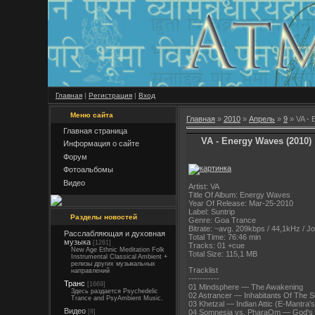
Главная
|
Регистрация
|
Вход
Меню сайта
Главная
»
2010
»
Апрель
»
9
» VA - 
Главная страница
VA - Energy Waves (2010)
Информация о сайте
Форум
Фотоальбомы
Видео
Artist: VA
Title Of Album: Energy Waves
Year Of Release: Mar-25-2010
Label: Suntrip
Разделы новостей
Genre: Goa Trance
Bitrate: ~avg. 209kbps / 44,1kHz / Jo
Расслабляющая и духовная
Total Time: 76:46 min
музыка
[1261]
Tracks: 01 +cue
New Age Ethnic Meditation Folk
Total Size: 115,1 MB
Instrumental Classical Ambient +
релизы других музыкальных
Tracklist
направлений
-----------
Транс
[1669]
01 Mindsphere — The Awakening
Здесь раздается Psychedelic
02 Astrancer — Inhabitants Of The 
Trance and PsyAmbient Music.
03 Khetzal — Indian Attic (E-Mantra'
Видео
04 Somnesia vs. PharaOm — God's 
[8]