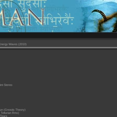
Energy Waves (2010)
int-Stereo
Sun (Gnostic Theory)
s Tellurian Rmx)
Tears