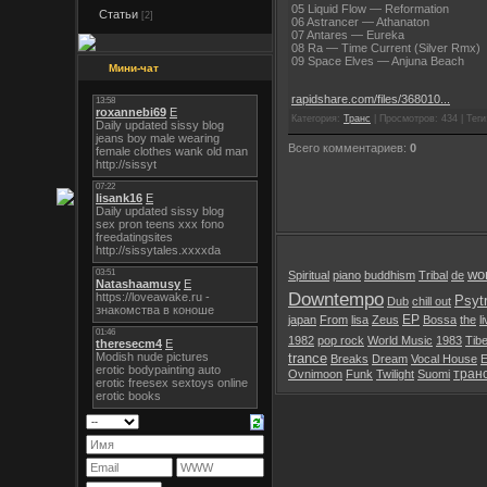
05 Liquid Flow — Reformation
Статьи
[2]
06 Astrancer — Athanaton
07 Antares — Eureka
08 Ra — Time Current (Silver Rmx)
09 Space Elves — Anjuna Beach
Мини-чат
rapidshare.com/files/368010...
Категория:
Транс
| Просмотров: 434 | Теги:
Всего комментариев:
0
wor
Spiritual
piano
buddhism
Tribal
de
Downtempo
Psyt
Dub
chill out
EP
japan
From
lisa
Zeus
Bossa
the
l
1982
pop rock
World Music
1983
Tibe
trance
Breaks
Dream
Vocal House
E
тран
Ovnimoon
Funk
Twilight
Suomi