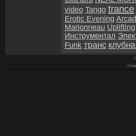
trance
video
Tango
Erotic Evening
Arca
Marionneau
Uplifting
Инструментал
Элек
транс
клубна
Funk
C
Созд