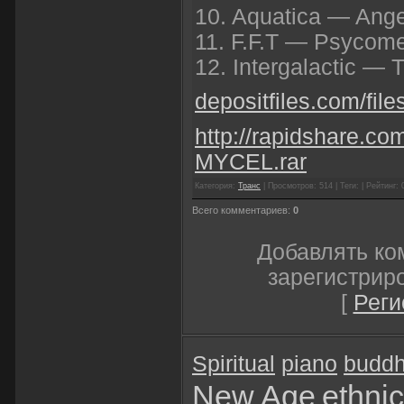
10. Aquatica — Angel
11. F.F.T — Psycome
12. Intergalactic — T
depositfiles.com/fil
http://rapidshare.co
MYCEL.rar
Категория:
Транс
| Просмотров: 514 | Теги: | Рейтинг: 
Всего комментариев:
0
Добавлять ко
зарегистрир
[
Реги
Spiritual
piano
budd
New Age
ethnic