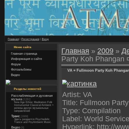
Главная
|
Регистрация
|
Вход
Меню сайта
Главная
»
2009
»
Д
Главная страница
Party Koh Phangan 
Информация о сайте
Форум
Фотоальбомы
VA ¤ Fullmoon Party Koh Phangan
Видео
Разделы новостей
Artist: VA
Расслабляющая и духовная
музыка
[1261]
Title: Fullmoon Par
New Age Ethnic Meditation Folk
Instrumental Classical Ambient +
релизы других музыкальных
Type: Compilation
направлений
Транс
[1669]
Label: World Servic
Здесь раздается Psychedelic
Trance and PsyAmbient Music.
Hyperlink: http://ww
Видео
[8]