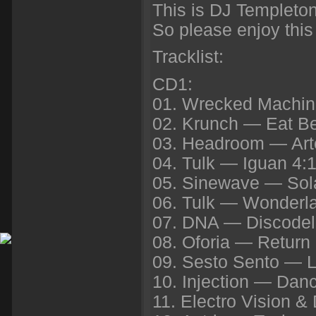
This is DJ Templeto
So please enjoy this
Tracklist:
CD1:
01. Wrecked Machin
02. Krunch — Eat Be
03. Headroom — Arte
04. Tulk — Iguan 4:
05. Sinewave — Sola
06. Tulk — Wonderl
07. DNA — Discodel
08. Oforia — Return
09. Sesto Sento — L
10. Injection — Danc
11. Electro Vision & 