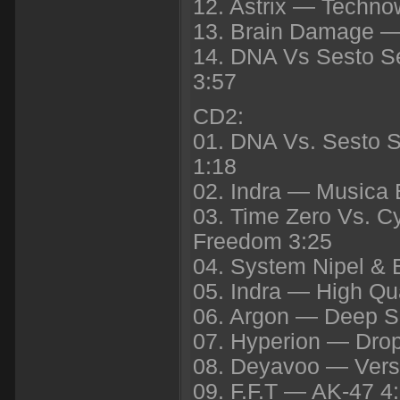
12. Astrix — Techn
13. Brain Damage —
14. DNA Vs Sesto S
3:57
CD2:
01. DNA Vs. Sesto 
1:18
02. Indra — Musica 
03. Time Zero Vs. C
Freedom 3:25
04. System Nipel &
05. Indra — High Qua
06. Argon — Deep S
07. Hyperion — Drop
08. Deyavoo — Vers
09. F.F.T — AK-47 4