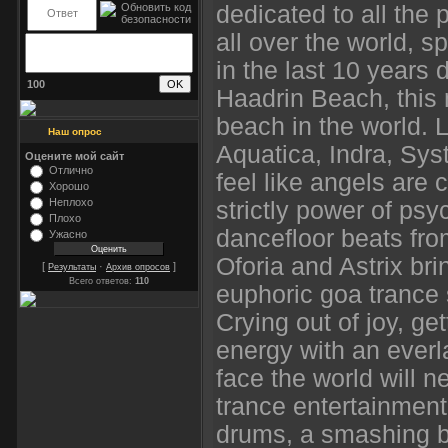
dedicated to all the
all over the world, s
in the last 10 year
100
Haadrin Beach, this 
beach in the world. 
Наш опрос
Aquatica, Indra, Sys
Оцените мой сайт
Отлично
feel like angels are 
Хорошо
Неплохо
strictly power of psy
Плохо
dancefloor beats fro
Ужасно
Oforia and Astrix bri
[
·
]
Результаты
Архив опросов
Всего ответов:
110
euphoric goa trance s
Crying out of joy, get
energy with an everl
face the world will n
trance entertainment
drums, a smashing b