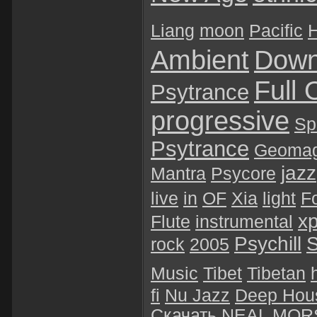
Liang
moon
Pacific
H
Ambient
Dow
Full 
Psytrance
progressive
Sp
Psytrance
Geomag
jazz
Mantra
Psycore
live
in
OF
Xia
light
F
х
Flute
instrumental
Psychill
S
rock
2005
Music
Tibet
Tibetan
fi
Nu Jazz
Deep Hou
Скачать
NEAL MOR