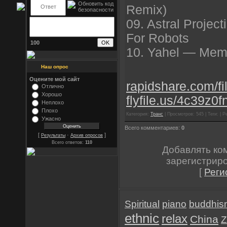
Remix)
09. Astral Projec
For Robots
100
10. Yahel — Mem
Наш опрос
Оцените мой сайт
rapidshare.com/fi
Отлично
Хорошо
flyfile.us/4c39z0fnu
Неплохо
Плохо
Категория:
Транс
| Просмотров: 545 | Теги: | Р
Ужасно
Всего комментариев:
0
[
·
]
Результаты
Архив опросов
Всего ответов:
110
Добавлять ко
зарегистрир
[
Реги
Spiritual
piano
buddhis
ethnic
relax
China
Z