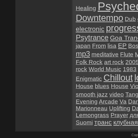
Psyched
Healing
Downtempo
Dub
progres
electronic
Psytrance
Goa Tran
EP
japan
From
lisa
Bo
mp3
meditative
Flute
Folk Rock
art rock
200
rock
World Music
1983
Chillout
Enigmatic
House
blues
House
Vio
smooth jazz
video
Tan
Evening
Arcade
Va
Dar
Marionneau
Uplifting
D
Lemongrass
Prayer
дл
транс
клубная
Suomi
Cop