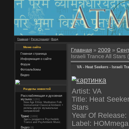
Главная
|
Регистрация
|
Вход
Меню сайта
Главная
»
2009
»
Сен
Главная страница
Israeli Trance All Stars
Информация о сайте
Форум
VA - Heat Seekers - Israeli Tr
Фотоальбомы
Видео
Разделы новостей
Artist: VA
Расслабляющая и духовная
Title: Heat Seeker
музыка
[1261]
New Age Ethnic Meditation Folk
Stars
Instrumental Classical Ambient +
релизы других музыкальных
направлений
Year Of Release:
Транс
[1669]
Здесь раздается Psychedelic
Label: HOMmega 
Trance and PsyAmbient Music.
Видео
[8]