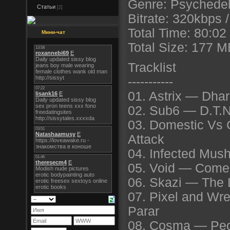
Genre: Psychedel
Статьи
[2]
Bitrate: 320kbps 
Total Time: 80:02
Мини-чат
Total Size: 177 
Tracklist
-----------
01. Astrix — Dha
02. Sub6 — D.T.
03. Domestic Vs 
Attack
04. Infected Mu
05. Void — Comes
06. Skazi — The 
07. Pixel and W
Parar
08. Cosma — Peo