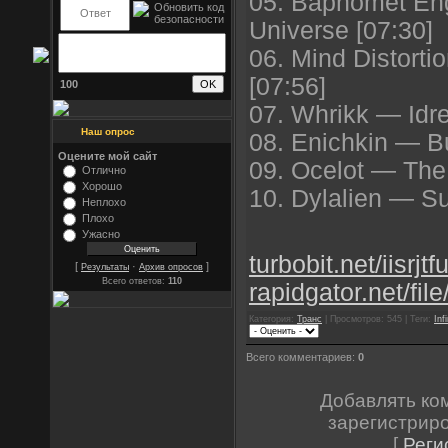
05. Baphomet En
Universe [07:30]
06. Mind Distorti
[07:56]
100
07. Whrikk — Idre
Наш опрос
08. Enichkin — Bur
Оцените мой сайт
09. Ocelot — The
Отлично
Хорошо
10. Dylalien — S
Неплохо
Плохо
Ужасно
turbobit.net/iisrjt
[
·
]
Результаты
Архив опросов
Всего ответов:
110
rapidgator.net/fi
Категория:
Транс
| Просмотров: 545 | Теги:
Inf
Всего комментариев:
0
Добавлять ко
зарегистрир
[
Реги