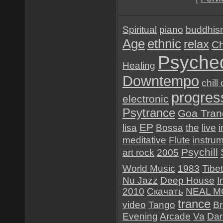
Spiritual
piano
buddhis
Age
ethnic
relax
Ch
Psyched
Healing
Downtempo
chill
progres
electronic
Psytrance
Goa Tran
EP
lisa
Bossa
the
live
i
meditative
Flute
instru
Psychill
art rock
2005
World Music
1983
Tibet
Nu Jazz
Deep House
I
2010
Скачать
NEAL 
trance
video
Tango
B
Evening
Arcade
Va
Dar