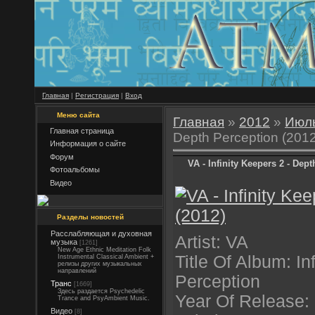
Главная
|
Регистрация
|
Вход
Меню сайта
Главная
»
2012
»
Июл
Главная страница
Depth Perception (2012
Информация о сайте
Форум
VA - Infinity Keepers 2 - Dep
Фотоальбомы
Видео
Разделы новостей
Расслабляющая и духовная
Artist: VA
музыка
[1261]
New Age Ethnic Meditation Folk
Title Of Album: I
Instrumental Classical Ambient +
релизы других музыкальных
направлений
Perception
Транс
[1669]
Здесь раздается Psychedelic
Year Of Release:
Trance and PsyAmbient Music.
Видео
[8]