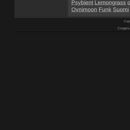
Psybient
Lemongrass
Ovnimoon
Funk
Suomi
Cop
Создат