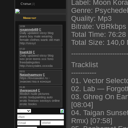
Label: Moon Kora
Статьи
[2]
Genre: Psychedel
Quality: Mp3
Мини-чат
Bitrate: VBRkbps 
Total Time: 76:28
Total Size: 140,0
----------------------
--
Tracklist
-----------
01. Vector Select
02. Lab — Forgot
03. Ghreg On Ear
[08:04]
04. Taigan Sunset
Rmx) [07:58]