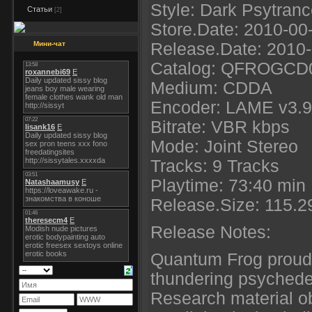
Style: Dark Psytran
Статьи
[2]
Store.Date: 2010-00
Мини-чат
Release.Date: 2010
Catalog: QFROGCD
Medium: CDDA
Encoder: LAME v3.9
Bitrate: VBR kbps
Mode: Joint Stereo
Tracks: 9 Tracks
Playtime: 73:40 min
Release.Size: 115.
Release Notes:
Quantum Frog proudl
thundering psychedel
Research material ob