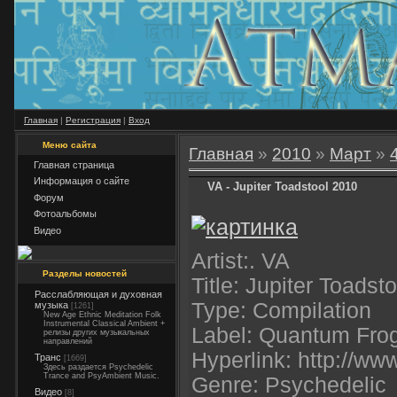
Главная
|
Регистрация
|
Вход
Меню сайта
Главная
»
2010
»
Март
»
Главная страница
Информация о сайте
VA - Jupiter Toadstool 2010
Форум
Фотоальбомы
Видео
Artist:. VA
Разделы новостей
Title: Jupiter Toadsto
Расслабляющая и духовная
Type: Compilation
музыка
[1261]
New Age Ethnic Meditation Folk
Instrumental Classical Ambient +
Label: Quantum Fro
релизы других музыкальных
направлений
Hyperlink: http://w
Транс
[1669]
Здесь раздается Psychedelic
Trance and PsyAmbient Music.
Genre: Psychedelic
Видео
[8]