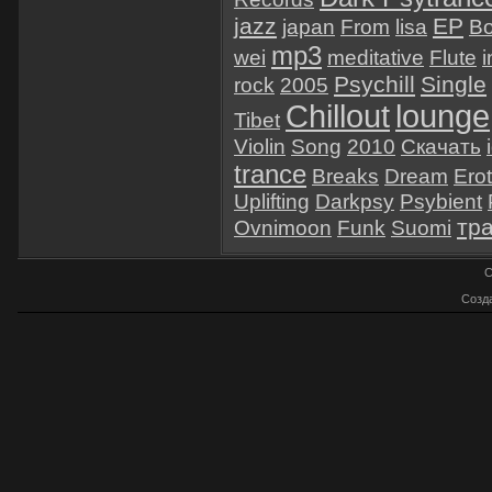
jazz
EP
japan
From
lisa
B
mp3
wei
meditative
Flute
i
Psychill
Single
rock
2005
Chillout
lounge
Tibet
Violin
Song
2010
Скачать
trance
Breaks
Dream
Ero
Uplifting
Darkpsy
Psybient
тр
Ovnimoon
Funk
Suomi
C
Созд