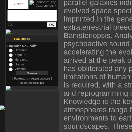
parallel galaxies ind
evolved space speci
imprinted in the gen
100
extraterrestrial bree
Banisteriopsis. Anal
Наш опрос
psychoactive sound 
Оцените мой сайт
accelerating the evo
Отлично
Хорошо
arrived at the peak o
Неплохо
Плохо
has obliterated any 
Ужасно
limitations of human
[
·
]
Результаты
Архив опросов
is required, with a s
Всего ответов:
110
and reprogramming of
Knowledge is the key
atmospheres range f
environments to eart
soundscapes. These