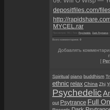
09. Will O Wisp — Y
depositfiles.com/file
http://rapidshare.co
MYCEL.rar
Просмотров: 561 | Теги:
Psychedelic
,
Dark Psytrance
,
Всего комментариев:
0
Добавлять комментари
[
Ре
Spiritual
piano
buddhism
Tr
ethnic
relax
China
Zhi
Y
Psychedelic
A
Full O
Psytrance
out
Dark Psytranc
Records