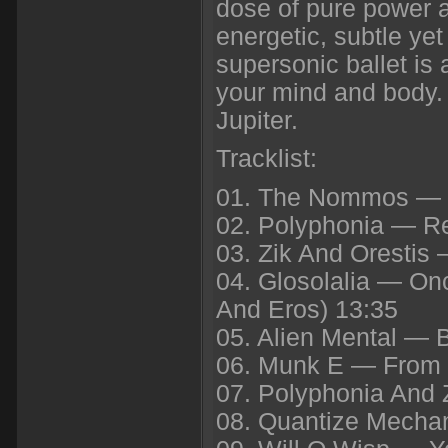
dose of pure power a
energetic, subtle ye
supersonic ballet is
your mind and body. 
Jupiter.
Tracklist:
01. The Nommos — 
02. Polyphonia — R
03. Zik And Orestis
04. Glosolalia — On
And Eros) 13:35
05. Alien Mental — B
06. Munk E — From 
07. Polyphonia And 
08. Quantize Mech