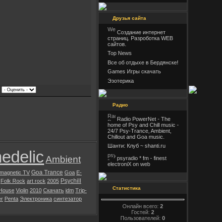
Друзья сайта
Создание интернет
страниц. Разроботка WEB
сайтов.
Top News
Все об отдыхе в Бердянске!
Games Игры скачать
Эзотерика
|
Радио
Radio PowerNet - The
home of Psy and Chill music -
24/7 Psy-Trance, Ambient,
Chillout and Goa music.
Шанти: Клуб ~ shanti.ru
edelic
Ambient
psyradio * fm - finest
electroniX on web
Goa Trance
magnetic TV
Goa
E-
Psychill
Folk Rock
art rock
2005
Статистика
House
Violin
2010
Скачать
idm
Trip-
er
Penta
Электроника
синтезатор
Онлайн всего:
2
Гостей:
2
Пользователей:
0