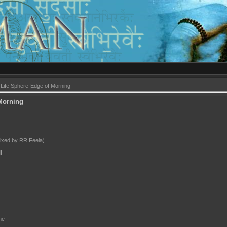
 Life Sphere-Edge of Morning
 Morning
mixed by RR Feela)
l
me