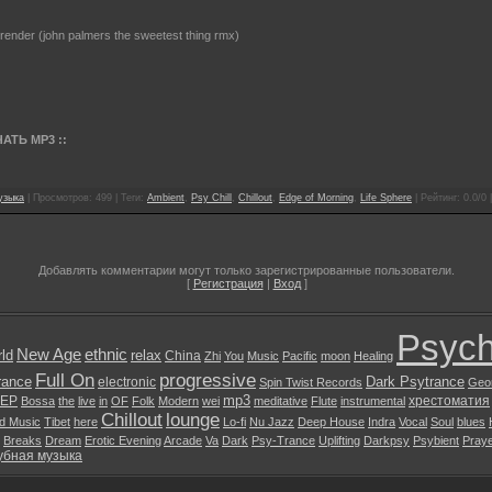
rrender (john palmers the sweetest thing rmx)
АТЬ MP3 ::
узыка
| Просмотров: 499 | Теги:
Ambient
,
Psy Chill
,
Chillout
,
Edge of Morning
,
Life Sphere
| Рейтинг: 0.0/0 
Добавлять комментарии могут только зарегистрированные пользователи.
[
Регистрация
|
Вход
]
Psych
New Age
ethnic
ld
relax
China
Zhi
You
Music
Pacific
moon
Healing
Full On
progressive
rance
Dark Psytrance
electronic
Spin Twist Records
Geo
mp3
EP
хрестоматия
Bossa
the
live
in
OF
Folk
Modern
wei
meditative
Flute
instrumental
Chillout
lounge
d Music
Tibet
here
Lo-fi
Nu Jazz
Deep House
Indra
Vocal
Soul
blues
Breaks
Dream
Erotic Evening
Arcade
Va
Dark
Psy-Trance
Uplifting
Darkpsy
Psybient
Pray
убная музыка