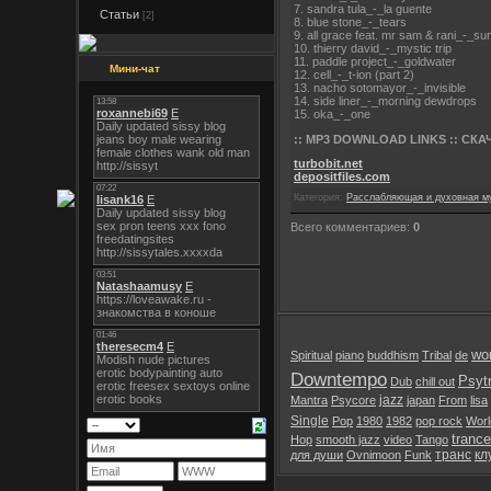
7. sandra tula_-_la guente
Статьи
[2]
8. blue stone_-_tears
9. all grace feat. mr sam & rani_-_su
10. thierry david_-_mystic trip
11. paddle project_-_goldwater
Мини-чат
12. cell_-_t-ion (part 2)
13. nacho sotomayor_-_invisible
14. side liner_-_morning dewdrops
15. oka_-_one
:: MP3 DOWNLOAD LINKS :: СКАЧ
turbobit.net
depositfiles.com
Категория:
Расслабляющая и духовная м
Всего комментариев:
0
wor
Spiritual
piano
buddhism
Tribal
de
Downtempo
Psyt
Dub
chill out
jazz
Mantra
Psycore
japan
From
lisa
Single
Pop
1980
1982
pop rock
Worl
trance
Hop
smooth jazz
video
Tango
транс
кл
для души
Ovnimoon
Funk