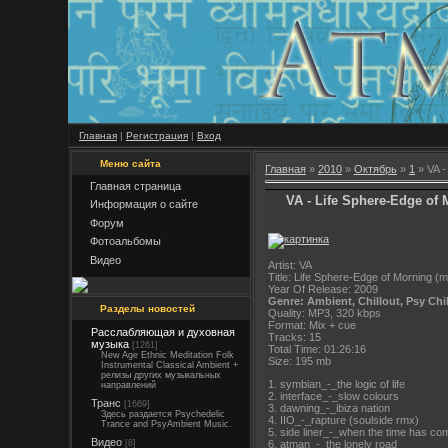
Главная
|
Регистрация
|
Вход
Меню сайта
Главная
»
2010
»
Октябрь
»
1
» VA -
Главная страница
VA - Life Sphere-Edge of
Информация о сайте
Форум
Фотоальбомы
Видео
Artist: VA
Title: Life Sphere-Edge of Morning (
Year Of Release: 2009
Genre: Ambient, Chillout, Psy Chil
Разделы новостей
Quality: MP3, 320 kbps
Format: Mix + cue
Расслабляющая и духовная
Tracks: 15
музыка
[1261]
Total Time: 01:26:16
New Age Ethnic Meditation Folk
Size: 195 mb
Instrumental Classical Ambient +
релизы других музыкальных
1. symbian_-_the logic of life
направлений
2. interface_-_slow colours
Транс
[1669]
3. dawning_-_ibiza nation
Здесь раздается Psychedelic
4. IIO_-_rapture (soulside rmx)
Trance and PsyAmbient Music.
5. side liner_-_when the time has co
Видео
6. atman_-_the lonely road
[8]