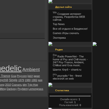
Друзья сайта
Создание интернет
страниц. Разроботка WEB
сайтов.
Top News
Все об отдыхе в Бердянске!
Games Игры скачать
Эзотерика
Радио
Radio PowerNet - The
home of Psy and Chill music -
24/7 Psy-Trance, Ambient,
edelic
Chillout and Goa music.
Ambient
Шанти: Клуб ~ shanti.ru
psyradio * fm - finest
 Trance
jazz
Goa
Psycore
japan
electroniX on web
sychill
Single
1979
1980
1982
pop
ong
2010
Скачать
idm
Trip-Hop
ifting
Darkpsy
Psybient
Lemongrass
Статистика
Онлайн всего:
1
Гостей:
1
Пользователей:
0