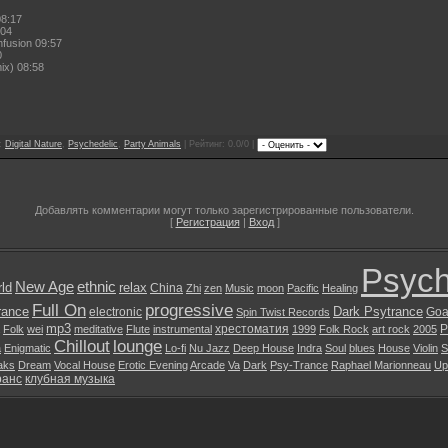
08:17
:04
nfusion 09:57
0
ix) 08:58
и:
Digital Nature
,
Psychedelic
,
Party Animals
| Рейтинг: 0.0/0 |
Добавлять комментарии могут только зарегистрированные пользователи.
[
Регистрация
|
Вход
]
Psych
New Age
ethnic
ld
relax
China
Zhi
zen
Music
moon
Pacific
Healing
Full On
progressive
rance
Dark Psytrance
electronic
Goa
Spin Twist Records
mp3
хрестоматия
P
Folk
wei
meditative
Flute
instrumental
1999
Folk Rock
art rock
2005
Chillout
lounge
a
Enigmatic
Lo-fi
Nu Jazz
Deep House
Indra
Soul
blues
House
Violin
S
aks
Dream
Vocal House
Erotic Evening
Arcade
Va
Dark
Psy-Trance
Raphael Marionneau
Upl
ранс
клубная музыка