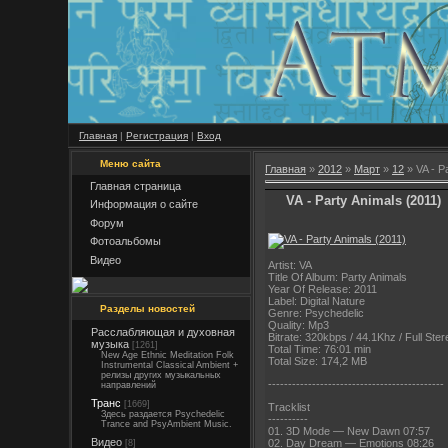
Главная
|
Регистрация
|
Вход
Меню сайта
Главная
»
2012
»
Март
»
12
» VA - P
Главная страница
VA - Party Animals (2011)
Информация о сайте
Форум
Фотоальбомы
Видео
Artist: VA
Title Of Album: Party Animals
Year Of Release: 2011
Label: Digital Nature
Разделы новостей
Genre: Psychedelic
Quality: Mp3
Расслабляющая и духовная
Bitrate: 320kbps / 44.1Khz / Full Ster
музыка
[1261]
Total Time: 76:01 min
New Age Ethnic Meditation Folk
Total Size: 174,2 MB
Instrumental Classical Ambient +
релизы других музыкальных
----------------------
----------------------
направлений
Транс
[1669]
Tracklist
Здесь раздается Psychedelic
----------
Trance and PsyAmbient Music.
01. 3D Mode — New Dawn 07:57
Видео
02. Day Dream — Emotions 08:26
[8]