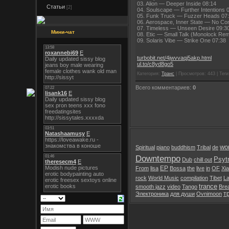
03. Alion — Deeper Inside 08:14
Статьи
[2]
04. Soulscape — Further Intentions 
05. Funk Truck — Fuzzer Heads 07
06. Aerospace, Inner State — No Co
07. Timeless — Unseen Desire 09:3
Мини-чат
08. Etic — Small Talk (Monolock Rem
09. Solaris Vibe — Strike One 07:38
turbobit.net/4jwvvaqj5akp.html
ul.to/c8yd8go5
Категория:
Транс
| Просмотров: 443 | Тег
Всего комментариев:
0
wor
Spiritual
piano
buddhism
Tribal
de
Downtempo
Psyt
Dub
chill out
EP
From
lisa
Bossa
the
live
in
OF
Xia
rock
World Music
compilation
Tibet
L
trance
smooth jazz
video
Tango
Bre
т
Электроника
для души
Ovnimoon