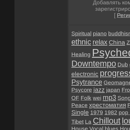
Добавлять ко
зарегистрир
[
Реги
Spiritual
piano
buddhis
ethnic
relax
China
Z
Psyched
Healing
Downtempo
Dub
progres
electronic
Psytrance
Geomagne
jazz
Psycore
japan
Fr
mp3
OF
Folk
wei
Son
хрестоматия
Peace
Single
1979
1982
pop 
Chillout
l
Tibet
La
House
Vocal
blues
Hou