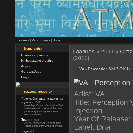
Главная
|
Регистрация
|
Вход
Меню сайта
Главная
»
2011
»
Октя
Главная страница
(2011)
Информация о сайте
Форум
VA - Perception Vol 3 (2011)
Фотоальбомы
Видео
Разделы новостей
Artist: VA
Расслабляющая и духовная
Title: Perception
музыка
[1261]
New Age Ethnic Meditation Folk
Injection
Instrumental Classical Ambient +
релизы других музыкальных
направлений
Year Of Release:
Транс
[1669]
Здесь раздается Psychedelic
Label: Dna
Trance and PsyAmbient Music.
Видео
[8]