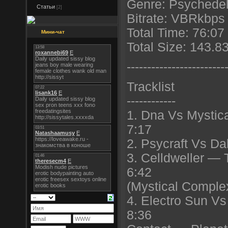
Genre: Psychedeli
Статьи
[2]
Bitrate: VBRkbps 
Total Time: 76:07
Мини-чат
Total Size: 143.
----------------------
--
Tracklist
------------
1. Dna Vs Mystic
7:17
2. Psycraft Vs Da
3. Celldweller — 
6:42
(Mystical Comple
4. Electro Sun V
8:36