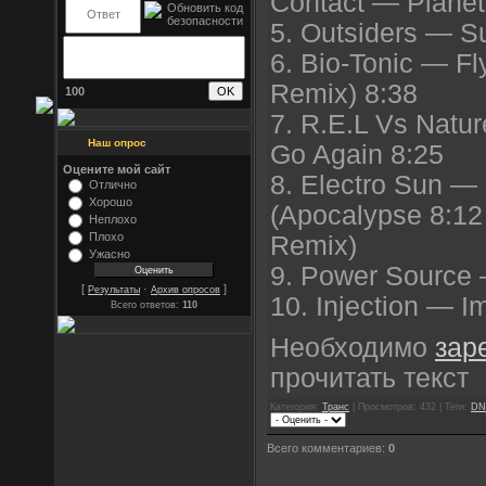
Contact — Planet
5. Outsiders — 
6. Bio-Tonic — F
Remix) 8:38
100
7. R.E.L Vs Natu
Наш опрос
Go Again 8:25
Оцените мой сайт
8. Electro Sun —
Отлично
Хорошо
(Apocalypse 8:12
Неплохо
Плохо
Remix)
Ужасно
9. Power Source 
[
·
]
Результаты
Архив опросов
10. Injection — I
Всего ответов:
110
Необходимо
зар
прочитать текст
Категория:
Транс
| Просмотров: 432 | Теги:
DN
Всего комментариев:
0