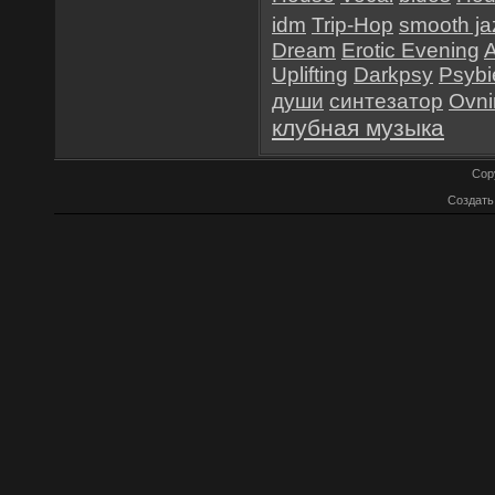
idm
Trip-Hop
smooth ja
Dream
Erotic Evening
Uplifting
Darkpsy
Psybi
души
синтезатор
Ovn
клубная музыка
Cop
Создат