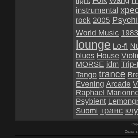
light
Folk
Wang
хре
instrumental
Psychil
rock
2005
World Music
198
lounge
Lo-fi
N
blues
House
Violi
MORSE
idm
Trip
trance
Tango
Br
Evening
Arcade
V
Raphael Marionn
Psybient
Lemong
транс
кл
Suomi
Cop
Создат