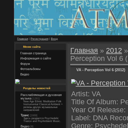
Главная
|
Регистрация
|
Вход
Меню сайта
Главная
»
2012
»
Главная страница
Perception Vol 6 
Информация о сайте
Форум
Фотоальбомы
VA - Perception Vol 6 (2012)
Видео
Разделы новостей
Artist: VA
Расслабляющая и духовная
музыка
[1261]
Title Of Album: P
New Age Ethnic Meditation Folk
Instrumental Classical Ambient +
релизы других музыкальных
Year Of Release:
направлений
Транс
[1669]
Label: DNA Reco
Здесь раздается Psychedelic
Trance and PsyAmbient Music.
Genre: Psychedeli
Видео
[8]