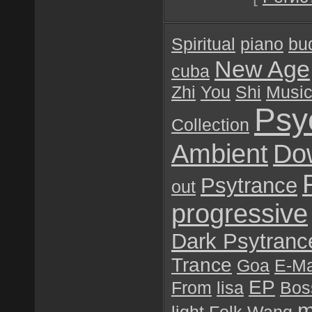
Spiritual
piano
bu
New Age
cuba
Zhi
You
Shi
Musi
Psy
Collection
Ambient
Do
Psytrance
out
progressive
Dark Psytranc
Trance
Goa
E-Ma
EP
From
lisa
Bos
m