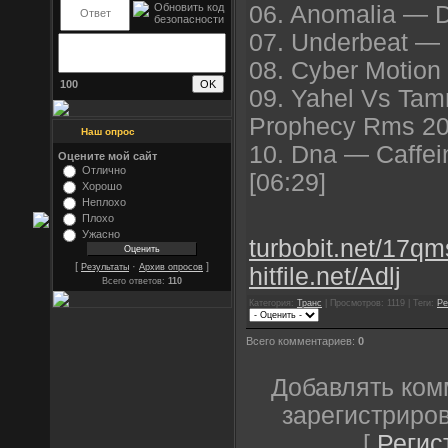
06. Anomalia — D
07. Underbeat — I
08. Cyber Motion 
100
09. Yahel Vs Ta
Prophecy Rms 20
Наш опрос
10. Dna — Caffe
Оцените мой сайт
Отлично
[06:29]
Хорошо
Неплохо
Плохо
Ужасно
turbobit.net/17qm
[
·
]
Результаты
Архив опросов
hitfile.net/Adlj
Всего ответов:
110
Категория:
Транс
| Просмотров: 1119 | Теги:
Pe
Всего комментариев:
0
Добавлять ком
зарегистриро
[
Регис