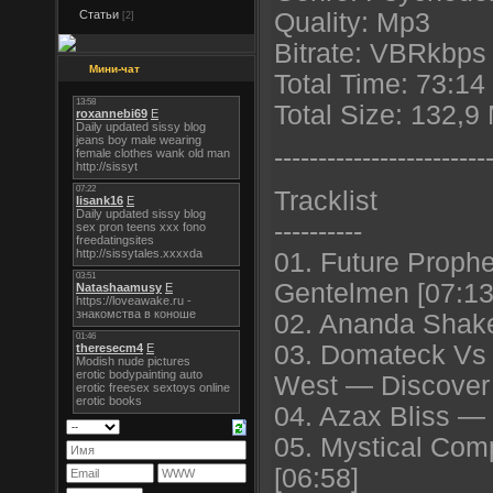
Статьи
Quality: Mp3
[2]
Bitrate: VBRkbps 
Мини-чат
Total Time: 73:14
Total Size: 132,9
----------------------
--
Tracklist
----------
01. Future Proph
Gentelmen [07:13
02. Ananda Shake
03. Domateck Vs 
West — Discover 
04. Azax Bliss —
05. Mystical Co
[06:58]