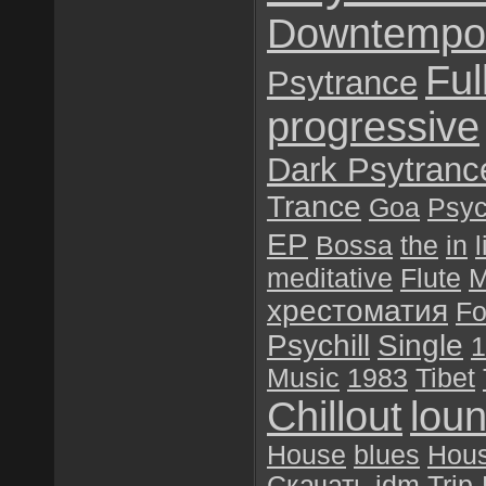
Downtempo
Ful
Psytrance
progressive
Dark Psytranc
Trance
Goa
Psyc
EP
Bossa
the
in
l
meditative
Flute
M
хрестоматия
Fo
Psychill
Single
1
Music
1983
Tibet
Chillout
lou
House
blues
Hou
Скачать
idm
Trip