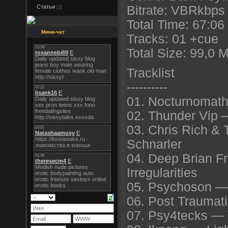
Статьи
Bitrate: VBRkbps 
[2]
Total Time: 67:06
Мини-чат
Tracks: 01 +cue
Total Size: 99,0 
Tracklist
----------
01. Nocturnomat
02. Thunder Vip 
03. Chris Rich &
Schnarler
04. Deep Brian F
Irregularities
05. Psychoson —
06. Post Traumat
07. Psy4tecks —