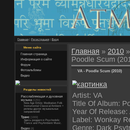
Главная
|
Регистрация
|
Вход
Меню сайта
Главная
»
2010
»
Главная страница
Poodle Scum (20
Информация о сайте
Форум
Фотоальбомы
VA - Poodle Scum (2010)
Видео
Разделы новостей
Artist: VA
Расслабляющая и духовная
музыка
[1261]
Title Of Album: 
New Age Ethnic Meditation Folk
Instrumental Classical Ambient +
релизы других музыкальных
Year Of Release:
направлений
Транс
[1669]
Label: Wonkay R
Здесь раздается Psychedelic
Trance and PsyAmbient Music.
Genre: Dark Psyt
Видео
[8]