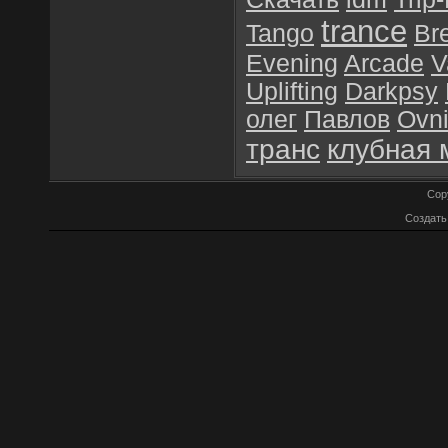
trance
Tango
Br
Evening
Arcade
V
Uplifting
Darkpsy
олег
Павлов
Ovn
транс
клубная 
Cop
Создат