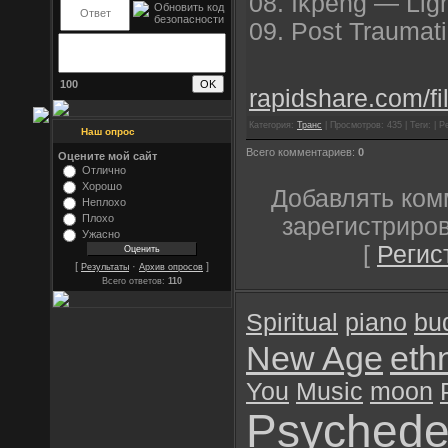
08. Ikpeng — Ligh
09. Post Traumat
100
rapidshare.com/fi
Категория:
Транс
| Просмотров: 435 | Теги: | Р
Наш опрос
Всего комментариев:
0
Оцените мой сайт
Отлично
Хорошо
Добавлять ком
Неплохо
Плохо
зарегистриро
Ужасно
[
Регис
[
·
]
Результаты
Архив опросов
Всего ответов:
110
Spiritual
piano
bu
New Age
eth
You
Music
moon
Psychede