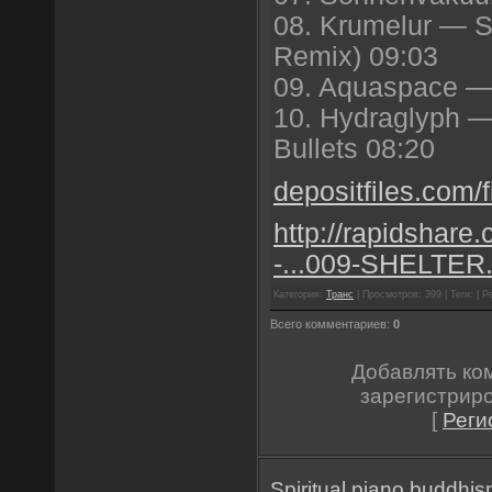
08. Krumelur — 
Remix) 09:03
09. Aquaspace —
10. Hydraglyph —
Bullets 08:20
depositfiles.com/f
http://rapidshare
-...009-SHELTER.
Категория:
Транс
| Просмотров: 399 | Теги: | Р
Всего комментариев:
0
Добавлять ко
зарегистрир
[
Реги
Spiritual
piano
buddhis