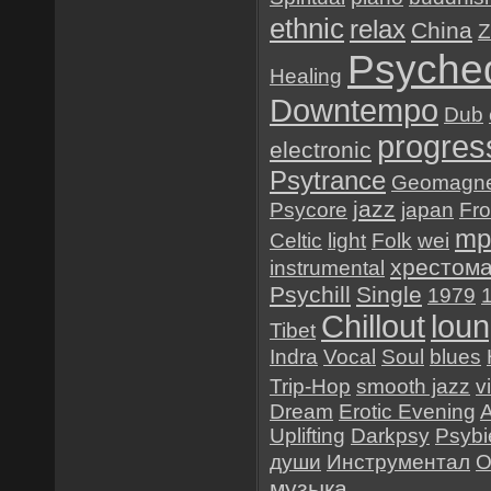
ethnic
relax
China
Z
Psyched
Healing
Downtempo
Dub
progres
electronic
Psytrance
Geomagne
jazz
Psycore
japan
Fr
mp
Celtic
light
Folk
wei
хрестом
instrumental
Psychill
Single
1979
Chillout
lou
Tibet
Indra
Vocal
Soul
blues
Trip-Hop
smooth jazz
v
Dream
Erotic Evening
Uplifting
Darkpsy
Psybi
души
Инструментал
O
музыка