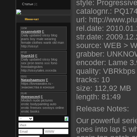
style: Progressiv
Статьи
[2]
catalognr.: PQ17
url: http://www.p
Мини-чат
rel.date: 2010.01
str.date: 2009.12
source: WEB > 
grabber: UNKN
encoder: Lame 3.
quality: VBRkbps 
tracks: 10
size: 112,92 MB
length: 81:49
Release Notes:
Our powerful seri
goes into lap 5 