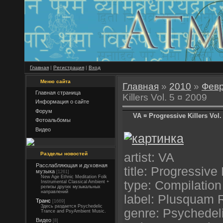
Главная
|
Регистрация
|
Вход
Меню сайта
Главная
»
2010
»
Фев
Главная страница
Killers Vol. 5 ¤ 2009
Информация о сайте
Форум
VA ¤ Progressive Killers Vol.
Фотоальбомы
Видео
Разделы новостей
artist: VA
Расслабляющая и духовная
title: Progressive 
музыка
[1261]
New Age Ethnic Meditation Folk
type: Compilation
Instrumental Classical Ambient +
релизы других музыкальных
направлений
label: Plusquam 
Транс
[1669]
Здесь раздается Psychedelic
genre: Psychedel
Trance and PsyAmbient Music.
Видео
[8]