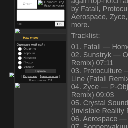
again top-notch ar
by Fatali, Protocu
Aerospace, Zyce,
more.
100
Tracklist:
Наш опрос
01. Fatali — Hom
Оцените мой сайт
Отлично
02. Sunstryk — 
Хорошо
Неплохо
Remix) 07:11
Плохо
Ужасно
03. Protoculture 
[
·
]
Line (Fatali Remi
Результаты
Архив опросов
Всего ответов:
110
04. Zyce — P-Obj
Remix) 09:03
05. Crystal Soun
(Invisible Realit
06. Aerospace — 
07. Sonnenvakuum