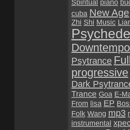
Spiritual
piano
bu
New Age
cuba
Zhi
Shi
Music
Lia
Psychede
Downtempo
Ful
Psytrance
progressive
Dark Psytranc
Trance
Goa
E-Ma
EP
From
lisa
Bos
mp3
Folk
Wang
хре
instrumental