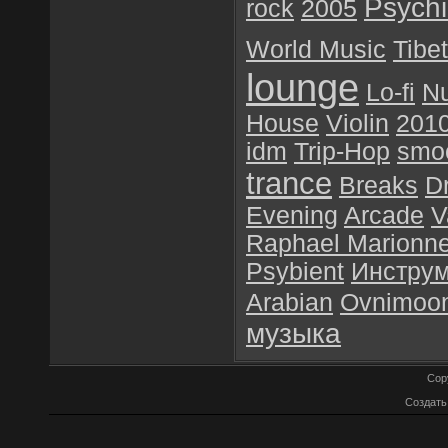
Psychil
rock
2005
World Music
Tibet
lounge
Lo-fi
N
House
Violin
201
idm
Trip-Hop
smoo
trance
Breaks
D
Evening
Arcade
V
Raphael Marionn
Psybient
Инстру
Arabian
Ovnimoo
музыка
Cop
Создат