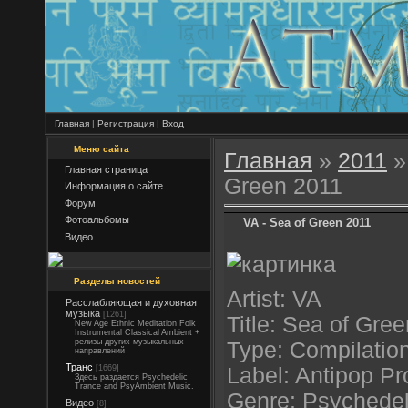
Главная
|
Регистрация
|
Вход
Меню сайта
Главная
»
2011
»
Главная страница
Green 2011
Информация о сайте
Форум
Фотоальбомы
VA - Sea of Green 2011
Видео
Разделы новостей
Artist: VA
Расслабляющая и духовная
музыка
[1261]
Title: Sea of Gree
New Age Ethnic Meditation Folk
Instrumental Classical Ambient +
релизы других музыкальных
Type: Compilatio
направлений
Транс
[1669]
Label: Antipop Pr
Здесь раздается Psychedelic
Trance and PsyAmbient Music.
Genre: Psychedel
Видео
[8]