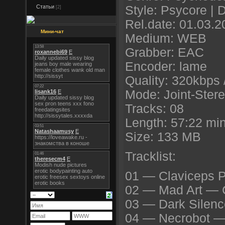
Статьи
Style: Psycore | 
[2]
Rel.date: 01.03.2
Мини-чат
Medium: WEB
Grabber: EAC
Encoder: lame
Quality: 320kbps 
Mode: Joint-Ster
Tracks: 08
Length: 57:22 mi
Size: 133 MB
Tracklist:
01 — Claviceps 
02 — Mad Art — 
03 — Dark Silenc
04 — Necrobot —