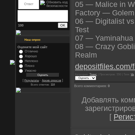
05 — Malice in W
Factory — Golem
06 — Digitalist v
100
Test
07 — Yaminahua
Наш опрос
08 — Crazy Gobl
Оцените мой сайт
Отлично
Realm
Хорошо
Неплохо
depositfiles.com/f
Плохо
Ужасно
Категория:
Транс
| Просмотров: 550 | Теги:
Va
[
·
]
Результаты
Архив опросов
Всего ответов:
110
Всего комментариев:
0
Добавлять ком
зарегистриро
[
Регис