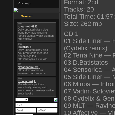
Format: 2cd
Статьи
[2]
Tracks: 20
Total Time: 01:57
Мини-чат
Size: 262 mb
CD 1
01 Side Liner — 
(Cydelix remix)
02 Terra Nine — F
03 D.Batistatos —
04 Sensorica — 
05 Side Liner — 
06 Minos — Introi
07 Vadim Solovi
08 Cydelix & Ge
09 MLT — Ravin
10 Affective — Vi