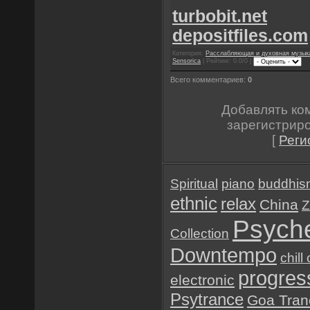
turbobit.net
depositfiles.com
Категория:
Расслабляющая и духовная музык
Sensorica
| Рейтинг: 0.0/0 |
Всего комментариев:
0
Добавлять ко
зарегистрир
[
Реги
Spiritual
piano
buddhis
ethnic
relax
China
Z
Psyche
Collection
Downtempo
chill
progres
electronic
Psytrance
Goa Tran