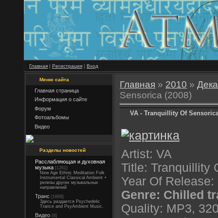
Главная
|
Регистрация
|
Вход
Меню сайта
Главная
»
2010
»
Дека
Главная страница
Sensorica (2008)
Информация о сайте
Форум
VA - Tranquillity Of Sensorica
Фотоальбомы
Видео
Разделы новостей
Artist: VA
Расслабляющая и духовная
Title: Tranquillit
музыка
[1261]
New Age Ethnic Meditation Folk
Year Of Release:
Instrumental Classical Ambient +
релизы других музыкальных
направлений
Genre: Chilled t
Транс
[1669]
Здесь раздается Psychedelic
Quality: MP3, 32
Trance and PsyAmbient Music.
Видео
[8]