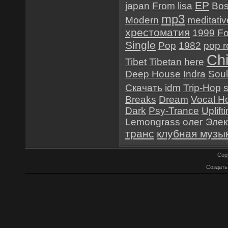
EP
japan
From
lisa
Bo
mp3
Modern
meditativ
хрестоматия
1999
Fo
Single
Pop
1982
pop r
Chi
Tibet
Tibetan
here
Deep House
Indra
Soul
Скачать
idm
Trip-Hop
Breaks
Dream
Vocal H
Dark
Psy-Trance
Uplift
Lemongrass
олег
Элек
транс
клубная музы
Cop
Создат