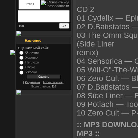
CD 2
01 Cydelix — Epi
02 D.Batistatos 
100
03 The Omm Squa
Наш опрос
(Side Liner
Оцените мой сайт
remix)
Отлично
Хорошо
04 Sensorica — C
Неплохо
Плохо
05 Will-O"-The-W
Ужасно
06 Zero Cult — Bl
[
·
]
Результаты
Архив опросов
07 D.Batistatos
Всего ответов:
110
08 Side Liner — 
09 Potlach — To
10 Zero Cult — P
:: MP3 DOWNLO
MP3 ::