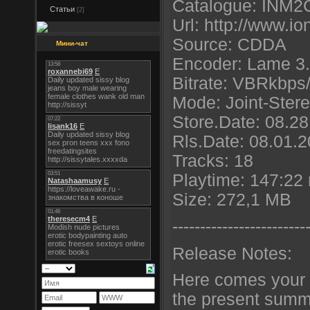
Catalogue: INM
Статьи
[2]
Url: http://www.i
Source: CDDA
Мини-чат
Encoder: Lame 3.
Bitrate: VBRkbps
Mode: Joint-Ster
Store.Date: 08.2
Rls.Date: 08.01.
Tracks: 18
Playtime: 147:22
Size: 272,1 MB
----------------------
--
Release Notes:
Here comes your 
the present summ