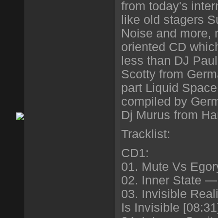
from today's inte
like old stagers Su
Noise and more, r
oriented CD whic
less than DJ Pau
Scotty from Germ
part Liquid Spac
compiled by Germ
Dj Murus from H
Tracklist:
CD1:
01. Mute Vs Egor
02. Inner State —
03. Invisible Rea
Is Invisible [08:31