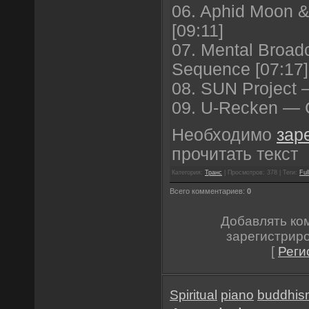
06. Aphid Moon 
[09:11]
07. Mental Broadc
Sequence [07:17]
08. SUN Project 
09. U-Recken — C
Необходимо
зар
прочитать текст
Категория:
Транс
| Просмотров: 378 | Теги:
Ful
Всего комментариев:
0
Добавлять ко
зарегистрир
[
Реги
Spiritual
piano
buddhis