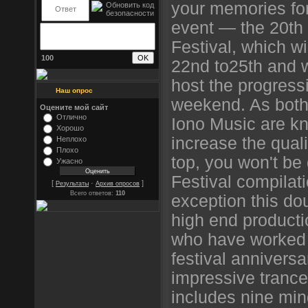
your memories fo
event — the 20th 
Festival, which wi
100
22nd to25th and 
host the progressi
Наш опрос
weekend. As both
Оцените мой сайт
Отлично
Iono Music are kn
Хорошо
increase the quali
Неплохо
Плохо
top, you won't be
Ужасно
Festival compilat
[
·
]
Результаты
Архив опросов
Всего ответов:
110
exception this d
high end productio
who have worked 
festival annivers
impressive trance 
includes nine min