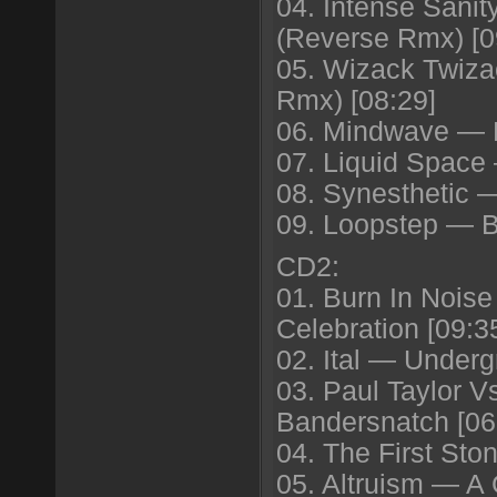
04. Intense Sanit
(Reverse Rmx) [0
05. Wizack Twiz
Rmx) [08:29]
06. Mindwave — P
07. Liquid Space 
08. Synesthetic 
09. Loopstep — Be
CD2:
01. Burn In Noise
Celebration [09:3
02. Ital — Underg
03. Paul Taylor 
Bandersnatch [06
04. The First Sto
05. Altruism — A G