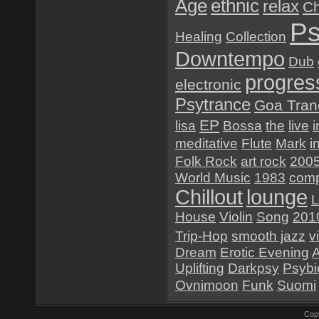
Age
ethnic
relax
Ch
Ps
Healing
Collection
Downtempo
Dub
progres
electronic
Psytrance
Goa Tran
EP
lisa
Bossa
the
live
i
meditative
Flute
Mark
i
Folk Rock
art rock
200
World Music
1983
comp
Chillout
lounge
L
House
Violin
Song
201
Trip-Hop
smooth jazz
v
Dream
Erotic Evening
Uplifting
Darkpsy
Psybi
Ovnimoon
Funk
Suomi
Cop