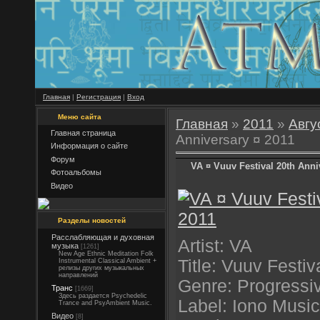
Главная
|
Регистрация
|
Вход
Меню сайта
Главная
»
2011
»
Авгу
Главная страница
Anniversary ¤ 2011
Информация о сайте
Форум
VA ¤ Vuuv Festival 20th Anni
Фотоальбомы
Видео
Разделы новостей
Расслабляющая и духовная
Artist: VA
музыка
[1261]
New Age Ethnic Meditation Folk
Title: Vuuv Festiv
Instrumental Classical Ambient +
релизы других музыкальных
направлений
Genre: Progressiv
Транс
[1669]
Здесь раздается Psychedelic
Label: Iono Music
Trance and PsyAmbient Music.
Видео
[8]