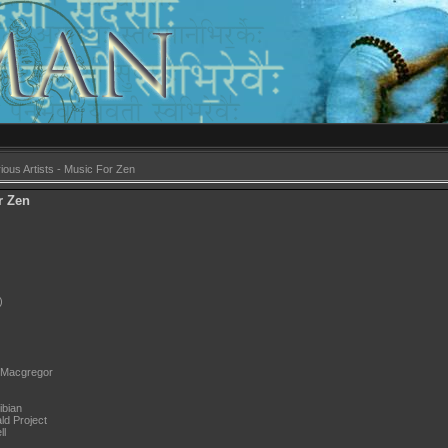
ious Artists - Music For Zen
r Zen
)
 Macgregor
ibian
d Project
ll