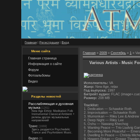
Главная
|
Регистрация
|
Вход
Меню сайта
Главная
»
2009
»
Сентябрь
»
1
» Var
Главная страница
Various Artists - Music Fo
Информация о сайте
Форум
Фотоальбомы
Видео
Исполнитель:
VA
Жанр:
New Age, relax
Год выпуска:
1997
Битрейт аудио:
FLAC (image+.cue
Разделы новостей
Размер:
208 MB
Расслабляющая и духовная
Tracklist:
музыка
[1261]
1. Dedication — Schawkie Roth
New Age Ethnic Meditation Folk
2. Improvisation — Schawkie Roth
Instrumental Classical Ambient +
3. Mumonkan — Riley Lee & Andrew
релизы других музыкальных
4. Deep Night — Riley Lee
направлений
5. Oshu — Nawang Khechog
Транс
[1669]
6. Wanting Peace — Trio Liudvig Gar
Здесь раздается Psychedelic
7. Becoming More Peaceful — Emeral
Trance and PsyAmbient Music.
8. Dwelling In Peace — Christa Miche
Видео
9. Howern Enkan — Gregor Theelen
[8]