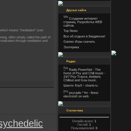
Друзья сайта
Создание интернет
страниц. Разроботка WEB
сайтов.
 which means "meditation" (see
Top News
Все об отдыхе в Бердянске!
ing, often simply called the path of
 realization through meditation and
Games Игры скачать
Эзотерика
Радио
Radio PowerNet - The
home of Psy and Chill music -
24/7 Psy-Trance, Ambient,
Chillout and Goa music.
Шанти: Клуб ~ shanti.ru
psyradio * fm - finest
electroniX on web
Статистика
sychedelic
Онлайн всего:
1
Гостей:
1
Пользователей:
0