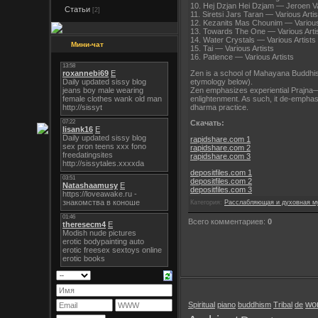
10. Hej Dzjan Hei Dzjam — Jeroen 
Статьи
[2]
11. Siretsi Jars Taran — Various Artis
12. Kezanits Mas Chounim — Various 
13. Towards The One — Various Arti
14. Water Crystals — Various Artists
Мини-чат
15. Tai — Various Artists
16. Patience — Various Artists
Zen is a school of Mahayana Buddhis
etymology below).
Zen emphasizes experiential Prajna—p
enlightenment. As such, it de-emphasiz
dharma practice.
Скачать:
rapidshare.com 1
rapidshare.com 2
rapidshare.com 3
depositfiles.com 1
depositfiles.com 2
depositfiles.com 3
Категория:
Расслабляющая и духовная м
Всего комментариев:
0
wor
Spiritual
piano
buddhism
Tribal
de