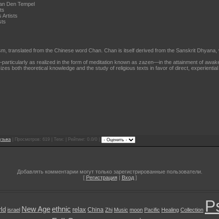
Van Den Tempel
ts
Artists
sts
m, translated from the Chinese word Chan. Chan is itself derived from the Sanskrit Dhyana,
articularly as realized in the form of meditation known as zazen—in the attainment of awaken
es both theoretical knowledge and the study of religious texts in favor of direct, experiential
узыка
| Просмотров: 619 | Теги: | Рейтинг: 0.0/0 |
Добавлять комментарии могут только зарегистрированные пользователи.
[
Регистрация
|
Вход
]
P
New Age
ethnic
ld
relax
China
israel
Zhi
Music
moon
Pacific
Healing
Collection