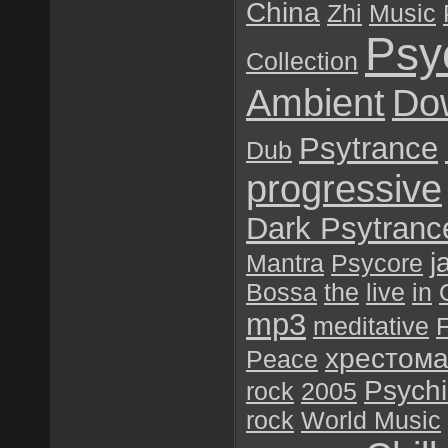
China
Zhi
Music
Psy
Collection
Ambient
Do
Psytrance
Dub
progressive
Dark Psytranc
j
Mantra
Psycore
Bossa
the
live
in
mp3
meditative
F
хрестома
Peace
Psychil
rock
2005
rock
World Music