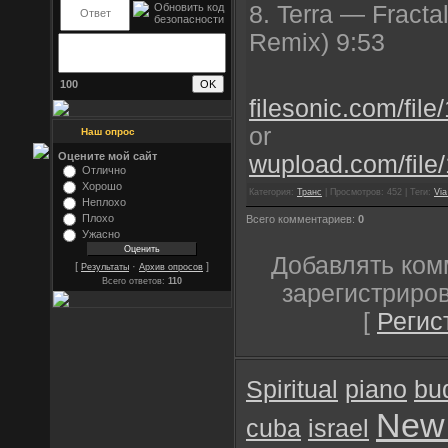
8. Terra — Fracta
Remix) 9:53
100
filesonic.com/fil
or
Наш опрос
Оцените мой сайт
wupload.com/file
Отлично
Хорошо
Категория:
Транс
| Просмотров: 452 | Теги:
Via
Неплохо
Плохо
Всего комментариев:
0
Ужасно
Добавлять ком
[
·
]
Результаты
Архив опросов
Всего ответов:
110
зарегистриро
[
Регис
Spiritual
piano
bu
New
cuba
israel