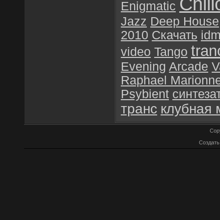
Chill
Enigmatic
Jazz
Deep House
2010
Скачать
id
tran
video
Tango
Evening
Arcade
V
Raphael Marionn
Psybient
синтеза
транс
клубная 
Cop
Создат