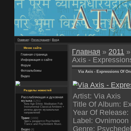
Главная
|
Регистрация
|
Вход
Меню сайта
Главная
»
2011
»
Главная страница
Axis - Expression
Информация о сайте
Форум
Фотоальбомы
Via Axis - Expressions Of On
Видео
Разделы новостей
Artist: Via Axis
Расслабляющая и духовная
музыка
[1261]
Title Of Album: E
New Age Ethnic Meditation Folk
Instrumental Classical Ambient +
релизы других музыкальных
Year Of Release:
направлений
Транс
[1669]
Label: Ovnimoon
Здесь раздается Psychedelic
Trance and PsyAmbient Music.
Genre: Psychedeli
Видео
[8]