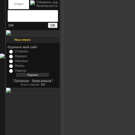
100
Наш опрос
Оцените мой сайт
Отлично
Хорошо
Неплохо
Плохо
Ужасно
[
·
]
Результаты
Архив опросов
Всего ответов:
110