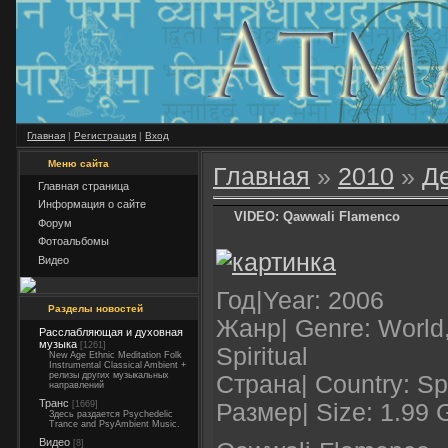
Главная
|
Регистрация
|
Вход
Меню сайта
Главная
»
2010
»
Д
Главная страница
Информация о сайте
VIDEO: Qawwali Flamenco
Форум
Фотоальбомы
Видео
Год|Year: 2006
Разделы новостей
Жанр| Genre: World,
Расслабляющая и духовная
музыка
[1261]
Spiritual
New Age Ethnic Meditation Folk
Instrumental Classical Ambient +
релизы других музыкальных
Страна| Country: Sp
направлений
Транс
[1669]
Размер| Size: 1.99 
Здесь раздается Psychedelic
Trance and PsyAmbient Music.
Видео
[8]