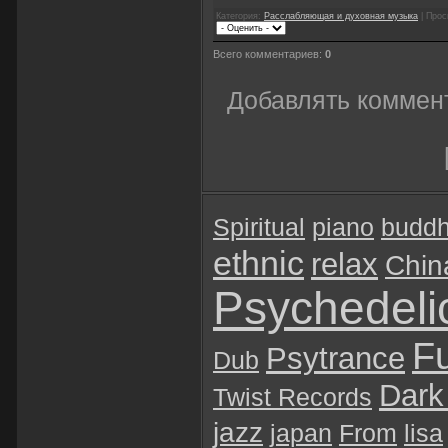
Категория:
Расслабляющая и духовная музыка
| Прос
Всего комментариев:
0
Добавлять коммент
Spiritual
piano
budd
ethnic
relax
Chin
Psychedeli
Fu
Psytrance
Dub
Dark
Twist Records
jazz
japan
From
lisa