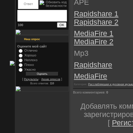
APE
Rapidshare 1
Rapidshare 2
100
MediaFire 1
Наш опрос
MediaFire 2
Оцените мой сайт
Отлично
Mp3
Хорошо
Неплохо
Rapidshare
Плохо
Ужасно
MediaFire
[
·
]
Результаты
Архив опросов
Всего ответов:
110
Категория:
Расслабляющая и духовная музык
Всего комментариев:
0
Добавлять ком
зарегистриро
[
Регис