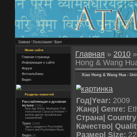
Главная
|
Регистрация
|
Вход
Меню сайта
Главная
»
2010
»
Главная страница
Hong & Wang Hua 
Информация о сайте
Форум
Фотоальбомы
Xiao Hong & Wang Hua - Uni
Видео
Разделы новостей
Год|Year:
2009
Расслабляющая и духовная
музыка
[1261]
Жанр| Genre:
Eth
New Age Ethnic Meditation Folk
Instrumental Classical Ambient +
релизы других музыкальных
Страна| Country
направлений
Транс
[1669]
Качество| Qualit
Здесь раздается Psychedelic
Trance and PsyAmbient Music.
Размер| Size:
22
Видео
[8]