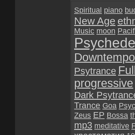
Spiritual
piano
bu
New Age
eth
Music
moon
Pacif
Psychede
Downtempo
Ful
Psytrance
progressive
Dark Psytranc
Trance
Goa
Psyc
EP
Zeus
Bossa
t
mp3
meditative
F