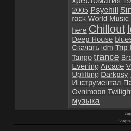
хрестоматия
19
Psychill
Si
2005
rock
World Music
Chillout
here
Deep House
blue
Скачать
idm
Trip
trance
Tango
Br
Evening
Arcade
V
Uplifting
Darkpsy
Инструментал
П
Ovnimoon
Twiligh
музыка
Cop
Создат