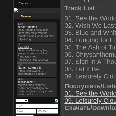
Статьи
[2]
Track List
01. See the World
Мини-чат
02. Wish We Last
03. Blue and Whit
04. Longing for L
05. The Ash of T
06. Chrysanthe
07. Sign in A Th
08. Let It Be
09. Leisurely Cl
Послушать/List
01. See the World
09. Leisurely Cl
Скачать/Downlo