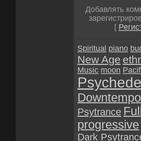
Добавлять ком
зарегистриро
[
Регис
Spiritual
piano
bu
New Age
eth
Music
moon
Pacif
Psychede
Downtempo
Ful
Psytrance
progressive
Dark Psytranc