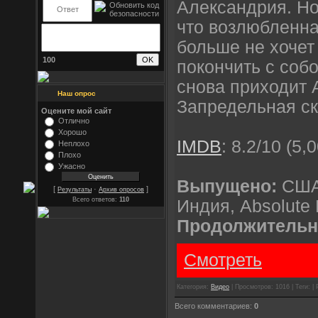
Александрия. Но
что возлюбленна
больше не хочет
100
покончить с собо
снова приходит 
Наш опрос
Запредельная с
Оцените мой сайт
Отлично
Хорошо
IMDB
: 8.2/10 (5,
Неплохо
Плохо
Ужасно
Выпущено:
США 
[
·
]
Результаты
Архив опросов
Всего ответов:
110
Индия, Absolute E
Продолжительн
Смотреть
Категория:
Видео
| Просмотров: 1016 | Теги: | 
Всего комментариев:
0