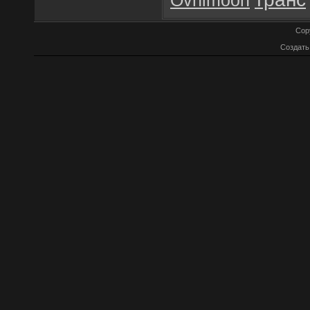
Ovnimoon
Cop
Создат