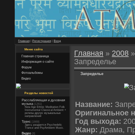
Главная
|
Регистрация
|
Вход
Меню сайта
Главная
»
2008
»
Главная страница
Запределье
Информация о сайте
Форум
Фотоальбомы
Запределье
Видео
Разделы новостей
Расслабляющая и духовная
Название:
Запре
музыка
[1261]
New Age Ethnic Meditation Folk
Instrumental Classical Ambient +
Оригинальное н
релизы других музыкальных
направлений
Год выхода:
20
Транс
[1669]
Здесь раздается Psychedelic
Жанр:
Драма, П
Trance and PsyAmbient Music.
Видео
[8]