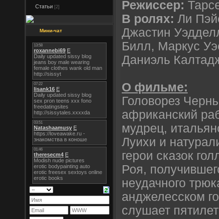
Режиссер:
Тарс
Статьи
[2]
В ролях:
Ли Пэйс
Джастин Уэдделл
Мини-чат
Билл, Маркус Уэ
Даниэль Калтад
О фильме:
Головорез Черны
африканский раб
мудрец, италья
Луихи и натурал
герои сказок гол
Роя, получившег
неудачного трюка
анджелесском го
слушает пятилет