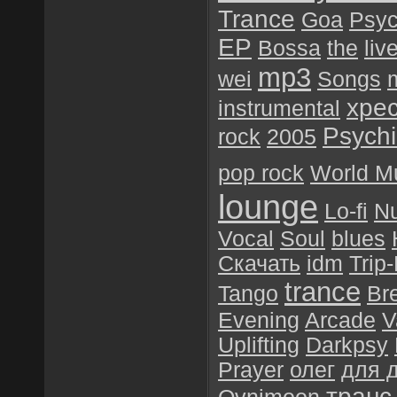
Trance
Goa
Psyc
EP
Bossa
the
liv
mp3
wei
Songs
хре
instrumental
Psychil
rock
2005
pop rock
World M
lounge
Lo-fi
N
Vocal
Soul
blues
Скачать
idm
Trip
trance
Tango
Br
Evening
Arcade
V
Uplifting
Darkpsy
Prayer
олег
для 
транс