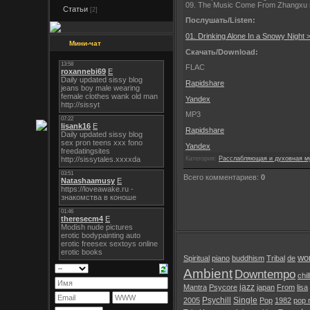
09. The Music Come From Zhangxu s 
Статьи
[2]
Послушать/Listen:
01. Drinking Alone In a Snowy Night 
Мини-чат
Скачать/Download:
FLAC
Rapidshare
Yandex
MP3
Rapidshare
Yandex
Категория:
Расслабляющая и духовная м
Всего комментариев:
0
wor
Spiritual
piano
buddhism
Tribal
de
Ambient
Downtempo
chil
jazz
Mantra
Psycore
japan
From
lisa
Psychill
Single
2005
Pop
1982
pop 