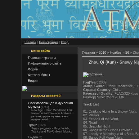
Главная
|
Регистрация
|
Вход
Меню сайта
Главная
»
2010
»
Ноябрь
»
26
» Zhou
Главная страница
Zhou Qi (Xun) - Snowy Ni
Информация о сайте
Форум
Фотоальбомы
Видео
Год|Year:
2009
Жанр| Genre:
Ethnic, Meditative, Fl
Страна| Country:
China
Качество| Quality:
FLAC/320 kbps
Разделы новостей
Размер| Size:
251/126 Mb
Расслабляющая и духовная
Track List
музыка
[1261]
New Age Ethnic Meditation Folk
01. Drinking Alone In a Snowy Night
Instrumental Classical Ambient +
02. Walker
релизы других музыкальных
03. Echoes of the Wind
направлений
04. Road
Транс
[1669]
05. Beautiful Night
Здесь раздается Psychedelic
06. Songs in the Hunan Province
Trance and PsyAmbient Music.
07. Lonely-A Monologue of a Bass B
Видео
08. Banpo Full Moon Night
[8]