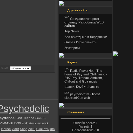
Друзья сайта
Создание интернет
страниц. Разроботка WEB
сайтов.
Top News
Все об отдыхе в Бердянске!
Games Игры скачать
Эзотерика
Радио
: 0.0/0 |
Radio PowerNet - The
home of Psy and Chill music -
24/7 Psy-Trance, Ambient,
Chillout and Goa music.
Шанти: Клуб ~ shanti.ru
psyradio * fm - finest
electroniX on web
Psychedelic
Статистика
sytrance
Goa Trance
Goa
E-
Онлайн всего:
1
томатия
1999
Folk Rock
art rock
Гостей:
1
s
House
Violin
Song
2010
Скачать
idm
Пользователей:
0