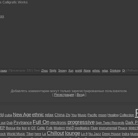
Calligrafic Works
>>>
узыка
| Просмотров: 533 | Теги:
Zhou
,
Night
,
Snowy
,
Xun
,
world
,
Alone
,
ethnic
,
relax
,
Drinking
,
Qi
| Рейтинг
Добавлять комментарии могут только зарегистрированные пользователи.
[
Регистрация
|
Вход
]
New Age
ethnic
ld
relax
China
cuba
Zhi
You
Music
Pacific
moon
Healing
Collection
Full On
progressive
Psytrance
Dark P
electronic
l out
Dub
Spin Twist Records
mp3
EP
хрес
Bossa
the
live
in
OF
Celtic
Folk
Modern
meditative
Flute
instrumental
Peace
Chillout
lounge
rock
World Music
Tibet
here
La
Lo-fi
Nu Jazz
Deep House
Indra
blue