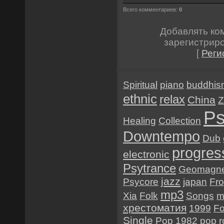
Всего комментариев:
0
Добавлять ко
зарегистрир
[
Реги
Spiritual
piano
buddhis
ethnic
relax
China
Z
Ps
Healing
Collection
Downtempo
Dub
progres
electronic
Psytrance
Geomagne
jazz
Psycore
japan
Fr
mp3
Xia
Folk
Songs
m
хрестоматия
1999
Fo
Single
Pop
1982
pop r