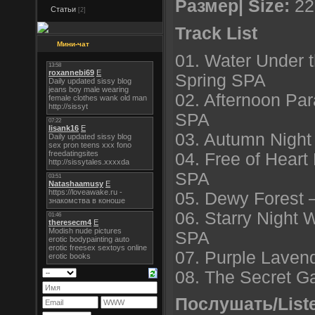
Размер| Size:
22
Статьи
[2]
Track List
Мини-чат
01. Water Under
Spring SPA
02. Afternoon Pa
SPA
03. Autumn Nigh
04. Free of Hear
SPA
05. Dewy Forest
06. Starry Night
SPA
07. Purple Laven
08. The Secret 
Послушать/List