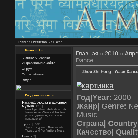
Главная
|
Регистрация
|
Вход
Меню сайта
Главная
»
2010
»
Апр
Главная страница
Dance
Информация о сайте
Форум
Zhou Zhi Hong - Water Danc
Фотоальбомы
Видео
Разделы новостей
Год|Year:
2000
Расслабляющая и духовная
Жанр| Genre:
New
музыка
[1261]
New Age Ethnic Meditation Folk
Music
Instrumental Classical Ambient +
релизы других музыкальных
направлений
Страна| Country
Транс
[1669]
Здесь раздается Psychedelic
Качество| Qualit
Trance and PsyAmbient Music.
Видео
[8]