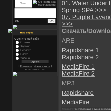
01. Water Under
Spring SPA >>>
07. Purple Laven
100
>>>
Скачать/Downlo
Наш опрос
ARE
Оцените мой сайт
Отлично
Хорошо
Rapidshare 1
Неплохо
Плохо
Rapidshare 2
Ужасно
MediaFire 1
[
·
]
Результаты
Архив опросов
Всего ответов:
110
MediaFire 2
MP3
Rapidshare
MediaFire
Категория:
Расслабляющая и духовная музык