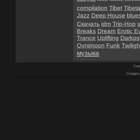
compilation
Tibet
Tibet
Jazz
Deep House
blue
Скачать
idm
Trip-Hop
Breaks
Dream
Erotic E
Trance
Uplifting
Darkps
Ovnimoon
Funk
Twiligh
музыка
Cop
Создат