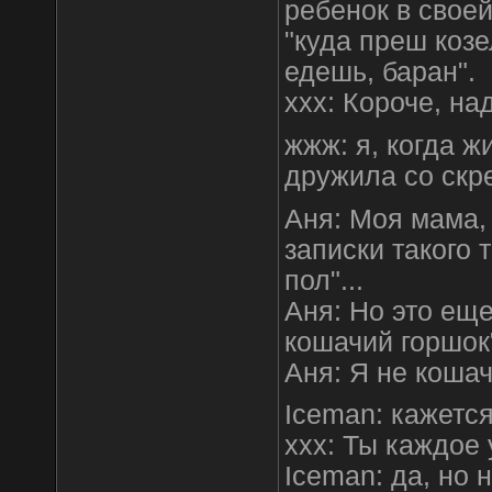
ребенок в свое
"куда преш козе
едешь, баран".
xxx: Короче, на
жжж: я, когда ж
дружила со скре
Аня: Моя мама, 
записки такого 
пол"...
Аня: Но это еще
кошачий горшок
Аня: Я не кошач
Iceman: кажется
xxx: Ты каждое 
Iceman: да, но 