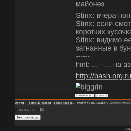
майонез
Stinx: вчера по
Stinx: если смо
коротких кусочк
Stinx: видимо 
загнанные в бун
------
hint: ...---... н
http://bash.org.ru
Форум
»
Тестовый раздел
»
Говориловка
»
Читаете ли Вы Башорг?
(делимся смешны
1
Страница
1
из
1
Cop