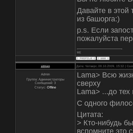
Давайте в этой
из башорга:)
p.s. Если запос
пожалуйста пер
ME
atman
Дата: Четверг, 08.10.2009, 15:32 | С
Lama> Всю жизн
Admin
Группа: Администраторы
сверху
Сообщений:
3
Статус:
Offline
Lama> ...до тех
С одного филос
Цитата:
> Кто-нибудь бы
вспомните это 