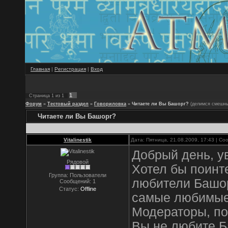
Главная
|
Регистрация
|
Вход
1
Страница
1
из
1
Форум
»
Тестовый раздел
»
Говориловка
»
Читаете ли Вы Башорг?
(делимся смешны
Читаете ли Вы Башорг?
Vitalinestik
Дата: Пятница, 21.08.2009, 17:43 | С
Добрый день, 
Рядовой
Хотел бы поинт
Группа: Пользователи
любители Башор
Сообщений:
1
Статус:
Offline
самые любимые
Модераторы, по
Вы не любите Ба