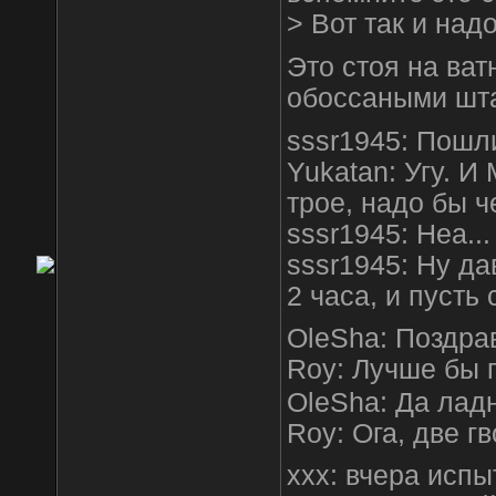
> Вот так и над
Это стоя на ва
обоссаными шт
sssr1945: Пошли
Yukatan: Угу. И
трое, надо бы 
sssr1945: Неа...
sssr1945: Ну да
2 часа, и пусть 
OleSha: Поздрав
Roy: Лучше бы
OleSha: Да ладн
Roy: Ога, две гв
xxx: вчера испы