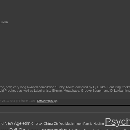
Lukka
he, new, very long awaited compilation 'Funky Town', compiled by Dj Lukka. Featuring tracks
cid Prophecy as well as Label-artists El-nino, Metaphase, Groove System and Dj Lukka himself
а:
25.04.2011
| Рейтинг: 0.0/0 |
Комментарии (0)
Psych
New Age
ethnic
ld
relax
China
Zhi
You
Music
moon
Pacific
Healing