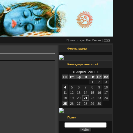
Приветствую Вас
Гость
|
RSS
Форма входа
Календарь новостей
«
Апрель 2011
»
Пн
Вт
Ср
Чт
Пт
Сб
Вс
1
2
3
4
5
6
7
8
9
10
11
12
13
14
15
16
17
18
19
20
21
22
23
24
25
26
27
28
29
30
Поиск