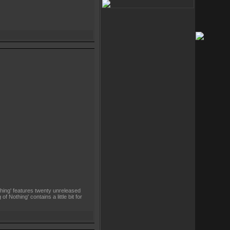
hing' features twenty unreleased
 Nothing' contains a little bit for