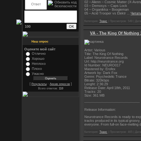
02 – Alienn – Cosmic Matter (X-Ave
03 – Demosys – Caps Lock
04 – Organikka – Boogieman
05 – Acid Trooper vs Elektr
...
Читат
Категория:
Транс
| Просмотров: 549 | Дат
100
VA - The King Of Nothing 
Наш опрос
Оцените мой сайт
Artist: Various
Отлично
Title: The King Of Nothing
Label: Neurotrance Records
Хорошо
Url: http://neurotrance.org
Неплохо
Id Number: NEURO017
Плохо
Mastered by: Erofex
Artwork by: Dark Fox
Ужасно
Genre: Psychedelic Trance
Bitrate: 320kbps
[
·
]
Lenght: 2:36:29
Результаты
Архив опросов
Release Date: April 18th, 2011
Всего ответов:
110
Tracks: 20
Size: 361 MB
----------------------
----------------------
Release Information:
Neurotrance Records is ready to expl
tracks produced in its typical groovy,
everyone. From full-on face-melting 
Категория:
Транс
| Просмотров: 465 | Дат