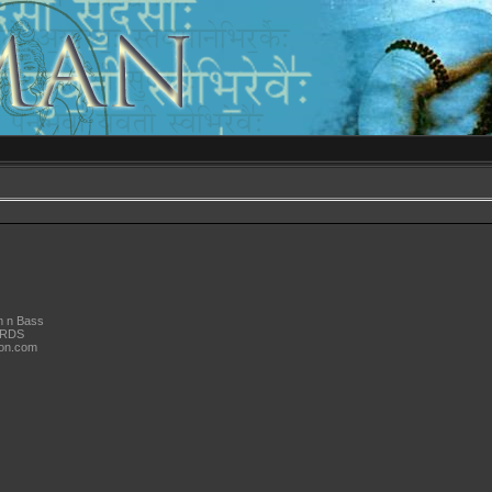
m n Bass
ORDS
ion.com