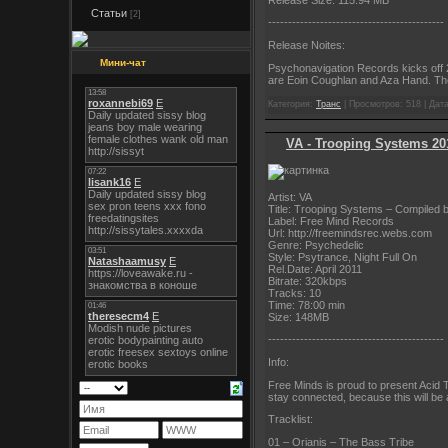
Статьи
[2]
----------------------
----------------------
Release Noites:
Мини-чат
Psychonavigation Records kicks off 
are Eoin Coughlan and Aza Hand. The
Категория:
Транс
| Просмотров: 518 | Дат
VA - Trooping Systems 20
Artist: VA
Title: Trooping Systems – Compiled 
Label: Free Mind Records
Url: http://freemindsrec.webs.com
Genre: Psychedelic
Style: Psytrance, Night Full On
Rel.Date: April 2011
Bitrate: 320kbps
Tracks: 10
Time: 78:00 min
Size: 148MB
----------------------
----------------------
Info:
Free Minds is proud to present Acid Tr
stay connected, because this will be
Tracklist:
01 – Orianis – The Bass Tribe