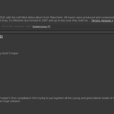
2011 with the self titled debut album from 'Maschine'. All tracks were produced and compo
 bray, Co.Wicklow duo formed in 1997 and up to last year they both ha
...
Читать дальше »
а:
25.04.2011
| Рейтинг: 0.0/0 |
Комментарии (0)
11
by Acid Trooper
ooper's first compilation! He's trying to put together all the young and good talents inside o
 an huge release!