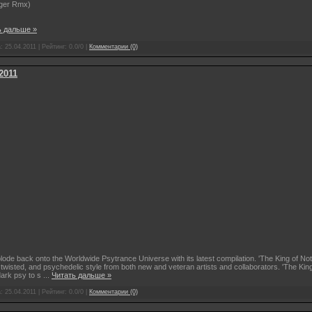
nger Rmx)
ь дальше »
а:
25.04.2011
| Рейтинг: 0.0/0 |
Комментарии (0)
2011
ode back onto the Worldwide Psytrance Universe with its latest compilation. 'The King of Not
 twisted, and psychedelic style from both new and veteran artists and collaborators. 'The King of
dark psy to s
...
Читать дальше »
а:
25.04.2011
| Рейтинг: 0.0/0 |
Комментарии (0)