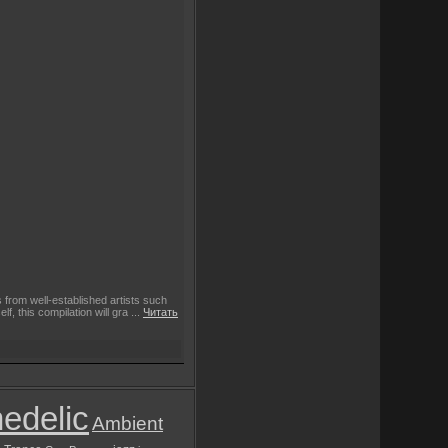
 from well-established artists such
, this compilation will gra
...
Читать
edelic
Ambient