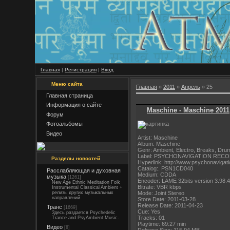
Главная
|
Регистрация
|
Вход
Меню сайта
Главная
»
2011
»
Апрель
»
25
Главная страница
Информация о сайте
Maschine - Maschine 2011
Форум
Фотоальбомы
Видео
Artist: Maschine
Album: Maschine
Genr: Ambient, Electro, Breaks, Dru
Label: PSYCHONAVIGATION REC
Разделы новостей
Hyperlink: http://www.psychonavigat
Catalog:. PSN1CD040
Расслабляющая и духовная
Medium: CDDA
музыка
[1261]
Encoder: LAME 32bits version 3.98.4
New Age Ethnic Meditation Folk
Bitrate: VBR kbps
Instrumental Classical Ambient +
Mode: Joint Stereo
релизы других музыкальных
направлений
Store Date: 2011-03-28
Release Date: 2011-04-23
Транс
[1669]
Cue: Yes
Здесь раздается Psychedelic
Tracks: 01
Trance and PsyAmbient Music.
Playtime: 69:27 min
Видео
[8]
Release Size: 115.94 MB