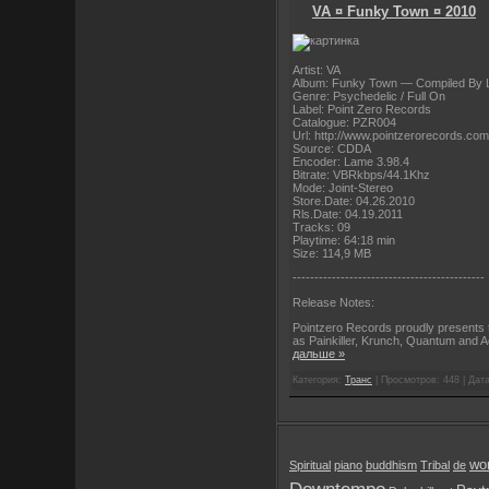
VA ¤ Funky Town ¤ 2010
Artist: VA
Album: Funky Town — Compiled By 
Genre: Psychedelic / Full On
Label: Point Zero Records
Catalogue: PZR004
Url: http://www.pointzerorecords.com
Source: CDDA
Encoder: Lame 3.98.4
Bitrate: VBRkbps/44.1Khz
Mode: Joint-Stereo
Store.Date: 04.26.2010
Rls.Date: 04.19.2011
Tracks: 09
Playtime: 64:18 min
Size: 114,9 MB
----------------------
----------------------
Release Notes:
Pointzero Records proudly presents t
as Painkiller, Krunch, Quantum and A
дальше »
Категория:
Транс
| Просмотров: 448 | Дат
wor
Spiritual
piano
buddhism
Tribal
de