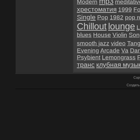
mp3
Modern
meditativ
хрестоматия
1999
Fo
Single
Pop
1982
pop r
Chillout
lounge
L
blues
House
Violin
Son
smooth jazz
video
Tan
Evening
Arcade
Va
Dar
Psybient
Lemongrass
транс
клубная музы
Cop
Создат