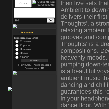
their live sets t
Ambient to down-
delivers their firs
100
Thoughts', a stron
relaxing ambient
Наш опрос
grooves and comp
Оцените мой сайт
Отлично
Thoughts' is a dre
Хорошо
compositions. De
Неплохо
Плохо
heavenly moods, 
Ужасно
pumping down-te
[
·
]
Результаты
Архив опросов
Всего ответов:
110
is a beautiful vo
ambient music that
dancing and chilli
guarantees this r
in your headphone
dance floor. With 