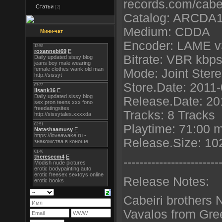
records.com/cabei
Статьи
[2]
Catalog: ARCDA
Medium: CDDA
Мини-чат
Encoder: LAME v3
Bitrate: VBR kbp
Mode: Joint Ster
Store.Date: 2011
Release.Date: 20
Tracks: 8 Tracks
Playtime: 71:00 
Release.Size: 10
----------------------
--
Release Notes:
Cabeiri brothers 
Vavalos from Gre