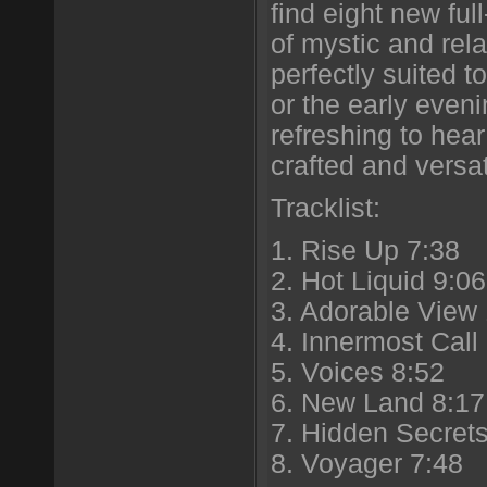
find eight new ful
of mystic and rela
perfectly suited to
or the early evenin
refreshing to hea
crafted and versat
Tracklist:
1. Rise Up 7:38
2. Hot Liquid 9:06
3. Adorable View
4. Innermost Call
5. Voices 8:52
6. New Land 8:17
7. Hidden Secret
8. Voyager 7:48