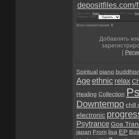
depositfiles.com/f
Категория:
Транс
| Просмотров: 531 | Теги:
Do
Рейтинг: 0.0/0 |
Всего комментариев:
0
Добавлять ко
зарегистрир
[
Реги
Spiritual
piano
buddhis
Age
ethnic
relax
Ch
Ps
Healing
Collection
Downtempo
chill
progres
electronic
Psytrance
Goa Tran
EP
japan
From
lisa
Bo