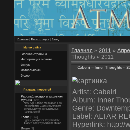
Главная
|
Регистрация
|
Вход
Меню сайта
Главная
»
2011
»
Апре
Главная страница
Thoughts ¤ 2011
Информация о сайте
Форум
Cabeiri ¤ Inner Thoughts ¤ 2
Фотоальбомы
Видео
Разделы новостей
Artist: Cabeiri
Расслабляющая и духовная
Album: Inner Tho
музыка
[1261]
New Age Ethnic Meditation Folk
Genre: Downtempo
Instrumental Classical Ambient +
релизы других музыкальных
направлений
Label: ALTAR R
Транс
[1669]
Здесь раздается Psychedelic
Hyperlink: http://
Trance and PsyAmbient Music.
Видео
[8]