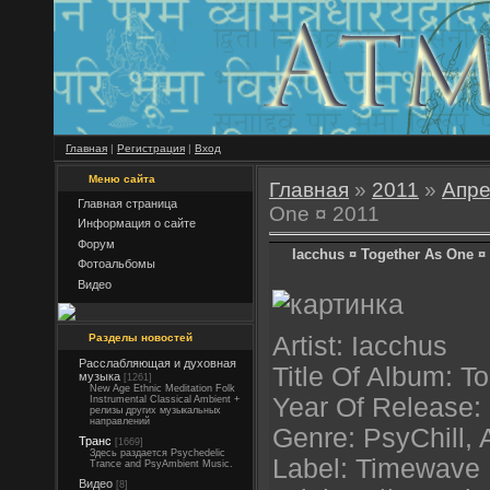
Главная
|
Регистрация
|
Вход
Меню сайта
Главная
»
2011
»
Апре
Главная страница
One ¤ 2011
Информация о сайте
Форум
Iacchus ¤ Together As One ¤
Фотоальбомы
Видео
Разделы новостей
Artist: Iacchus
Расслабляющая и духовная
Title Of Album: T
музыка
[1261]
New Age Ethnic Meditation Folk
Year Of Release:
Instrumental Classical Ambient +
релизы других музыкальных
направлений
Genre: PsyChill,
Транс
[1669]
Здесь раздается Psychedelic
Label: Timewave
Trance and PsyAmbient Music.
Видео
[8]