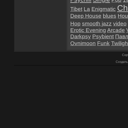
Chi
Tibet
La
Enigmatic
Deep House
blues
Hou
Hop
smooth jazz
video
Erotic Evening
Arcade
Darkpsy
Psybient
Павл
Ovnimoon
Funk
Twiligh
Cop
Создат