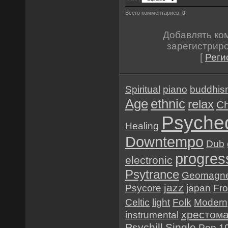
Всего комментариев:
0
Добавлять ко
зарегистрир
[
Реги
Spiritual
piano
buddhis
Age
ethnic
relax
Ch
Psyched
Healing
Downtempo
Dub
progres
electronic
Psytrance
Geomagne
jazz
Psycore
japan
Fr
Celtic
light
Folk
Modern
хрестом
instrumental
Psychill
Single
Pop
1