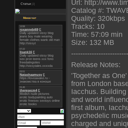
Url: http://www.
Статьи
[2]
Catalog #: TWAV
Quality: 320kbps
Мини-чат
Tracks: 10
Time: 57:09 min
Size: 132 MB
----------------------
--
Release Notes:
'Together as One'
from London base
Iacchus. Building
and world influen
first album, Iacc
psychedelic music
charged and uniq