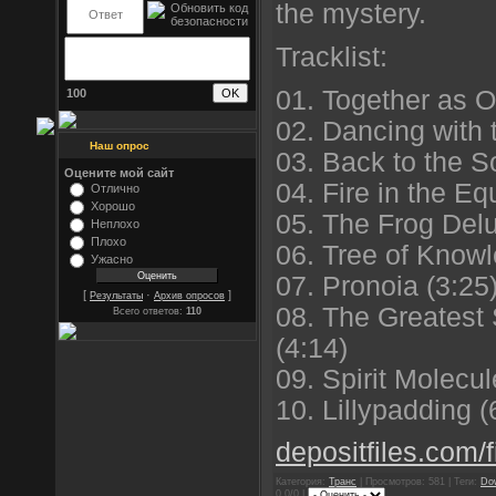
the mystery.
Tracklist:
01. Together as O
100
02. Dancing with 
Наш опрос
03. Back to the S
Оцените мой сайт
04. Fire in the Eq
Отлично
Хорошо
05. The Frog Delu
Неплохо
Плохо
06. Tree of Knowl
Ужасно
07. Pronoia (3:25
[
·
]
Результаты
Архив опросов
08. The Greatest 
Всего ответов:
110
(4:14)
09. Spirit Molecul
10. Lillypadding (
depositfiles.com/f
Категория:
Транс
| Просмотров: 581 | Теги:
Do
0.0/0 |