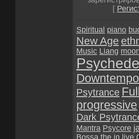
[
Регис
Spiritual
piano
bu
New Age
eth
Music
Liang
moo
Psychede
Downtempo
Ful
Psytrance
progressive
Dark Psytranc
j
Mantra
Psycore
Bossa
the
in
live