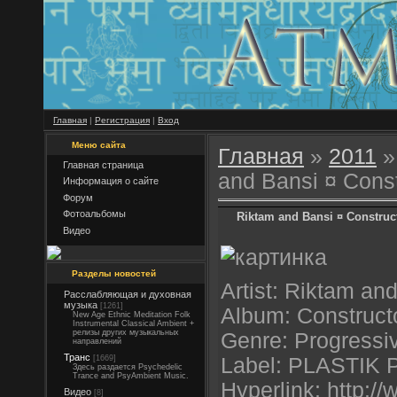
Главная
|
Регистрация
|
Вход
Меню сайта
Главная
»
2011
»
Главная страница
and Bansi ¤ Const
Информация о сайте
Форум
Фотоальбомы
Riktam and Bansi ¤ Construct
Видео
Разделы новостей
Artist: Riktam an
Расслабляющая и духовная
музыка
[1261]
Album: Construct
New Age Ethnic Meditation Folk
Instrumental Classical Ambient +
релизы других музыкальных
Genre: Progressi
направлений
Транс
[1669]
Label: PLASTI
Здесь раздается Psychedelic
Trance and PsyAmbient Music.
Hyperlink: http:/
Видео
[8]