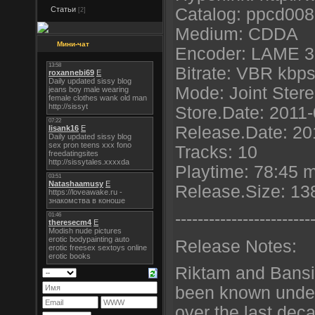
Статьи
Catalog: ppcd008
[2]
Medium: CDDA
Мини-чат
Encoder: LAME 32
Bitrate: VBR kbp
Mode: Joint Ster
Store.Date: 2011
Release.Date: 20
Tracks: 10
Playtime: 78:45 
Release.Size: 13
----------------------
--
Release Notes:
Riktam and Bansi
been known under
over the last deca