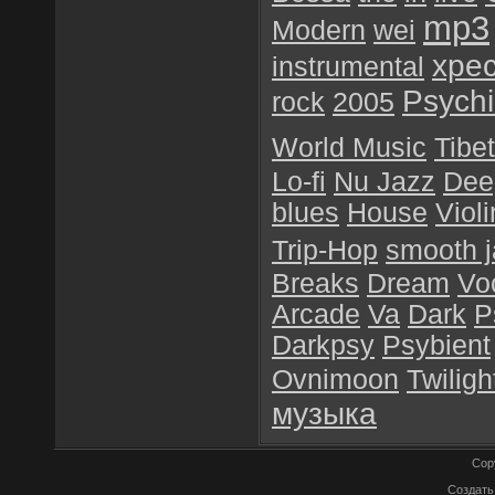
mp3
Modern
wei
хре
instrumental
Psychil
rock
2005
World Music
Tibet
Lo-fi
Nu Jazz
Dee
blues
House
Violi
Trip-Hop
smooth j
Breaks
Dream
Vo
Arcade
Va
Dark
P
Darkpsy
Psybient
Ovnimoon
Twiligh
музыка
Cop
Создат