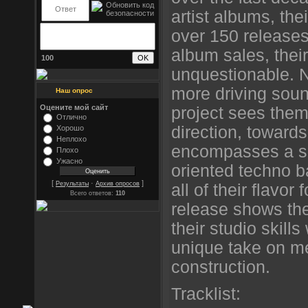
artist albums, the
over 150 release
album sales, their
100
unquestionable. 
more driving soun
Наш опрос
Оцените мой сайт
project sees them
Отлично
direction, towards
Хорошо
Неплохо
encompasses a s
Плохо
Ужасно
oriented techno b
[
·
]
Результаты
Архив опросов
all of their flavor 
Всего ответов:
110
release shows the
their studio skills
unique take on m
construction.
Tracklist: