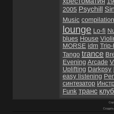
хрестоматия
19
Psychill
Si
2005
Music
compilatio
lounge
Lo-fi
N
blues
House
Violi
MORSE
idm
Trip
trance
Tango
Br
Evening
Arcade
V
Uplifting
Darkpsy
easy listening
Pen
синтезатор
Инст
транс
клу
Funk
Cop
Создат