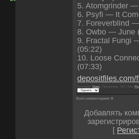
5. Atomgrinder —
6. Psyfi — It Co
7. Foreverblind 
8. Owbo — June (
9. Fractal Fungi 
(05:22)
10. Loose Connec
(07:33)
depositfiles.com/fi
Категория:
Транс
| Просмотров: 512 | Теги:
Psy
Всего комментариев:
0
Добавлять ком
зарегистриро
[
Регис