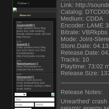
Статьи
Link: http://soun
[2]
Catalog: DTCD0
Мини-чат
Medium: CDDA
Encoder: LAME 3
Bitrate: VBRkpbs
Mode: Joint-Ster
Store.Date: 04.1
Release.Date: 04
Tracks: 10
Playtime: 73:02 
Release.Size: 1
----------------------
--
Release Notes:
Unearthed' crash 
seismic energy s