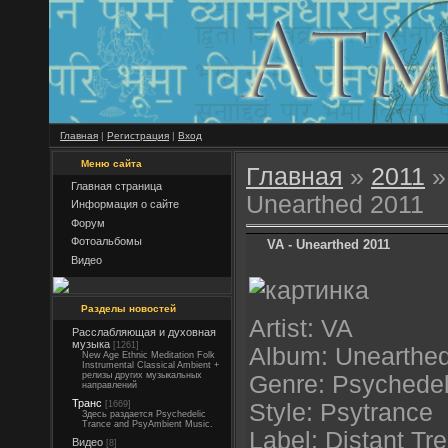
Главная
|
Регистрация
|
Вход
Меню сайта
Главная
»
2011
»
Главная страница
Unearthed 2011
Информация о сайте
Форум
Фотоальбомы
VA - Unearthed 2011
Видео
Разделы новостей
Artist: VA
Расслабляющая и духовная
музыка
[1261]
Album: Unearthe
New Age Ethnic Meditation Folk
Instrumental Classical Ambient +
релизы других музыкальных
Genre: Psychedel
направлений
Транс
[1669]
Style: Psytrance
Здесь раздается Psychedelic
Trance and PsyAmbient Music.
Label: Distant Tr
Видео
[8]