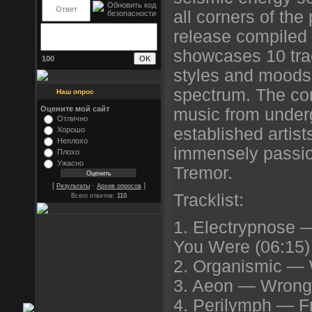
all corners of the
release compiled 
showcases 10 trac
100
styles and moods
spectrum. The con
Наш опрос
Оцените мой сайт
music from under
Отлично
established artis
Хорошо
Неплохо
immensely passio
Плохо
Ужасно
Tremor.
[
·
]
Результаты
Архив опросов
Tracklist:
Всего ответов:
110
1. Electrypnose 
You Were (06:15)
2. Organismic — 
3. Aeon — Wrong
4. Perilymph — Fr