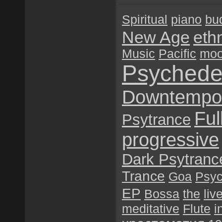
Spiritual
piano
bu
New Age
eth
Music
Pacific
mo
Psychede
Downtempo
Ful
Psytrance
progressive
Dark Psytranc
Trance
Goa
Psyc
EP
Bossa
the
liv
meditative
Flute
i